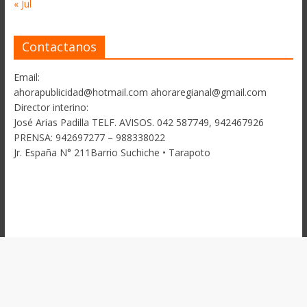
« Jul
Contactanos
Email:
ahorapublicidad@hotmail.com ahoraregianal@gmail.com
Director interino:
José Arias Padilla TELF. AVISOS. 042 587749, 942467926
PRENSA: 942697277 – 988338022
Jr. España N° 211Barrio Suchiche • Tarapoto