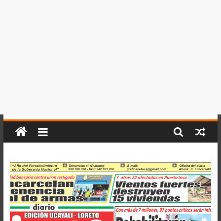
del
Perú,
Mundo
,
Ucayali,
San
Martín
y
Loreto