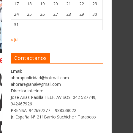
17
18
19
20
21
22
23
24
25
26
27
28
29
30
31
« Jul
Contactanos
Email:
ahorapublicidad@hotmail.com
ahoraregianal@gmail.com
Director interino:
José Arias Padilla TELF. AVISOS. 042 587749,
942467926
PRENSA: 942697277 – 988338022
Jr. España N° 211Barrio Suchiche • Tarapoto