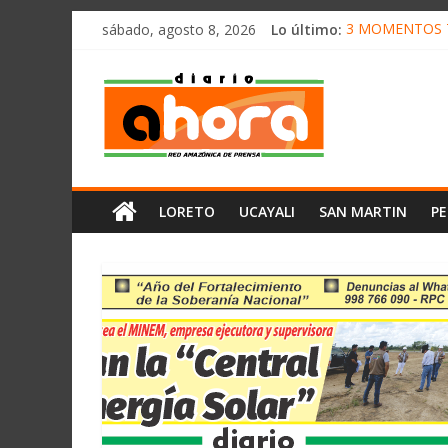
олимп казино
Saltar
sábado, agosto 8, 2026
Lo último:
3 MOMENTOS T
al
CONVOCAN A 
contenido
Diario
ELEGIRÁN LA 
DENUNCIAN IM
PRODUCCIÓN D
Ahora
Cadena
LORETO
UCAYALI
SAN MARTIN
P
Amazónica
de
Prensa
Noticias
del
Perú,
Mundo
,
Ucayali,
San