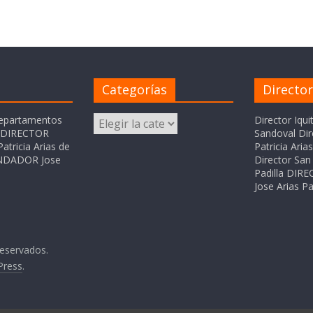
Categorías
Directo
Categorías
departamentos
Director Iqui
o DIRECTOR
Sandoval Dir
atricia Arias de
Patricia Ari
FUNDADOR Jose
Director San 
Padilla DI
Jose Arias Pa
reservados.
Press
.