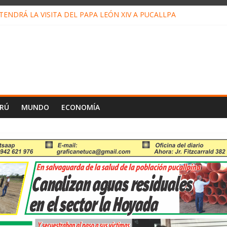
ENDRÁ LA VISITA DEL PAPA LEÓN XIV A PUCALLPA
CONCURSO DE MICRORELATOS BIBLIOTECUENTO 2026
NUEVA DIRECTIVA SUDUNU
PACTO DE ECONOMÍAS ILEGALES CONTRA PPII DE UCAYALI
E PETRÓLEO EN PERÚ SUPERÓ LOS 36 MIL BARRILES/DÍA EN JUL
ERÚ
MUNDO
ECONOMÍA