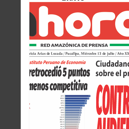
Martín
y
Loreto