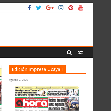
IO
Edición Impresa Ucayali
agosto 7, 2026