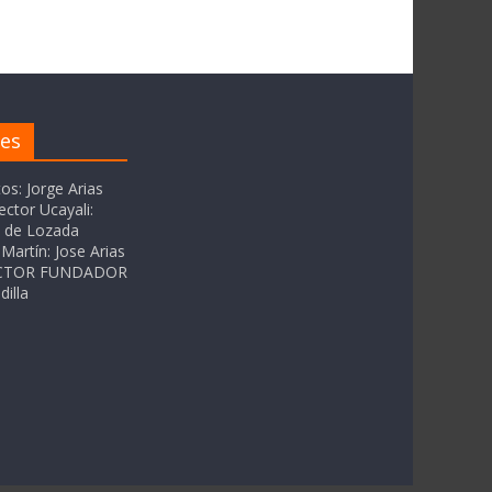
res
tos: Jorge Arias
ector Ucayali:
as de Lozada
Martín: Jose Arias
RECTOR FUNDADOR
dilla