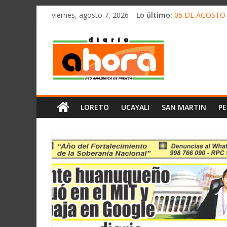
олимп казино
Saltar
viernes, agosto 7, 2026
Lo último:
05 DE AGOSTO 
al
Hernani Segund
contenido
Diario
CONCENTRACIÓ
HALLAN UN “RE
RAFAEL LÓPEZ 
Ahora
Cadena
LORETO
UCAYALI
SAN MARTIN
P
Amazónica
de
Prensa
Noticias
del
Perú,
Mundo
,
Ucayali,
San