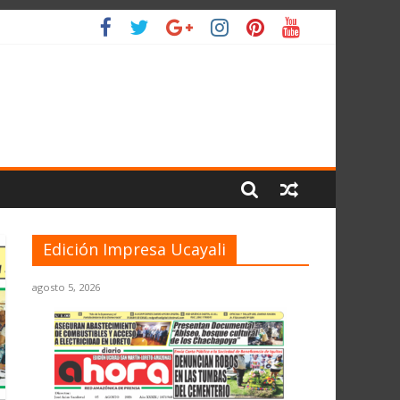
ANTE EL JNE
L PLANETA
Edición Impresa Ucayali
agosto 5, 2026