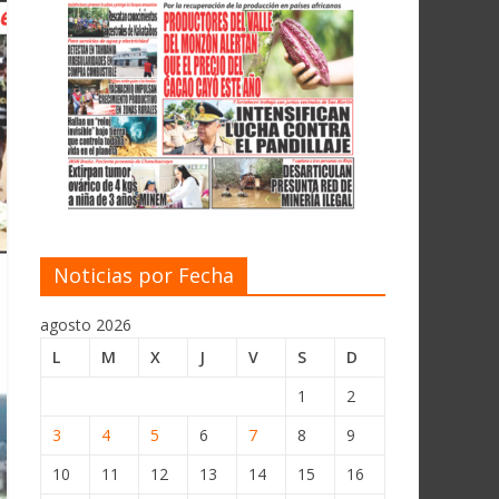
Noticias por Fecha
agosto 2026
L
M
X
J
V
S
D
1
2
3
4
5
6
7
8
9
10
11
12
13
14
15
16