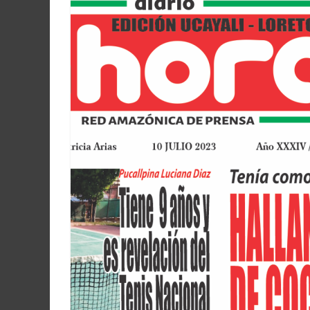
Martín
y
Loreto