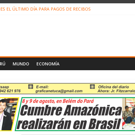
ES EL ÚLTIMO DÍA PARA PAGOS DE RECIBOS
o Escobar del Águila: LO QUE DICE LA HOJA DE VIDA PRESENTADA 
N EN EL TRABAJO: CINCO TÉCNICAS PARA POTENCIARLA
LOJ INVISIBLE” BAJO TIERRA QUE CONTROLA TODA LA VIDA EN E
ALIAGA NO EXPLICA RENUNCIA DE LUIS RUBIO
ERÚ
MUNDO
ECONOMÍA