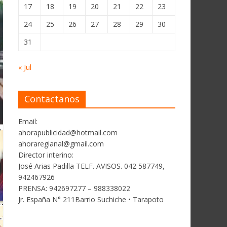
17
18
19
20
21
22
23
24
25
26
27
28
29
30
31
« Jul
Contactanos
Email:
ahorapublicidad@hotmail.com
ahoraregianal@gmail.com
Director interino:
José Arias Padilla TELF. AVISOS. 042 587749,
942467926
PRENSA: 942697277 – 988338022
Jr. España N° 211Barrio Suchiche • Tarapoto