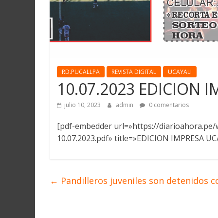
RD.PUCALLPA
REVISTA DIGITAL
UCAYALI
10.07.2023 EDICION 
julio 10, 2023
admin
0 comentarios
[pdf-embedder url=»https://diarioahora.p
10.07.2023.pdf» title=»EDICION IMPRESA UCA
←
Pandilleros juveniles son detenidos 