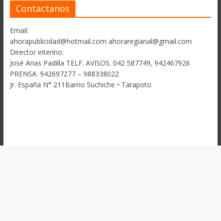
Contactanos
Email:
ahorapublicidad@hotmail.com ahoraregianal@gmail.com
Director interino:
José Arias Padilla TELF. AVISOS. 042 587749, 942467926
PRENSA: 942697277 – 988338022
Jr. España N° 211Barrio Suchiche • Tarapoto