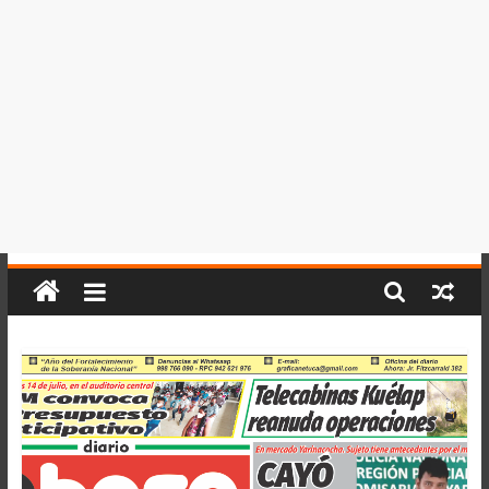
del
Perú,
Mundo
,
Ucayali,
San
Martín
y
Loreto