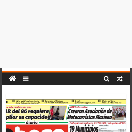
del
Perú,
Mundo
,
Ucayali,
San
Martín
y
Loreto