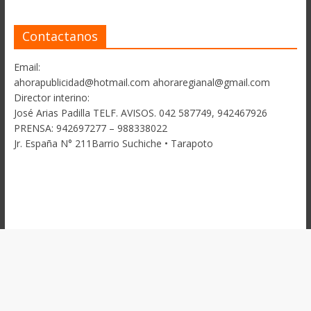
Contactanos
Email:
ahorapublicidad@hotmail.com ahoraregianal@gmail.com
Director interino:
José Arias Padilla TELF. AVISOS. 042 587749, 942467926
PRENSA: 942697277 – 988338022
Jr. España N° 211Barrio Suchiche • Tarapoto