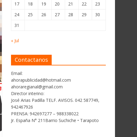
17
18
19
20
21
22
23
24
25
26
27
28
29
30
31
« Jul
Contactanos
Email:
ahorapublicidad@hotmail.com
ahoraregianal@gmail.com
Director interino:
José Arias Padilla TELF. AVISOS. 042 587749,
942467926
PRENSA: 942697277 – 988338022
Jr. España N° 211Barrio Suchiche • Tarapoto