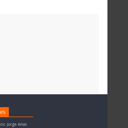
res
tos: Jorge Arias