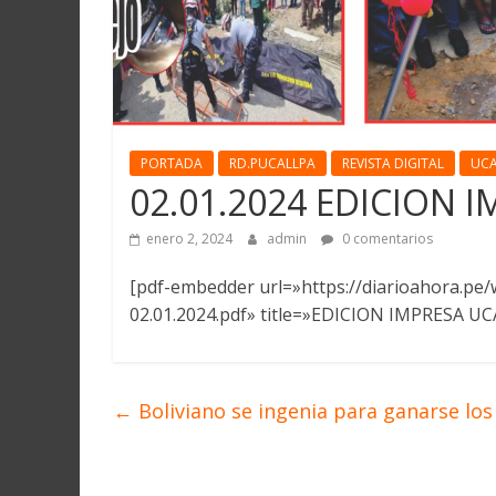
PORTADA
RD.PUCALLPA
REVISTA DIGITAL
UCA
02.01.2024 EDICION 
enero 2, 2024
admin
0 comentarios
[pdf-embedder url=»https://diarioahora.p
02.01.2024.pdf» title=»EDICION IMPRESA UCA
←
Boliviano se ingenia para ganarse los