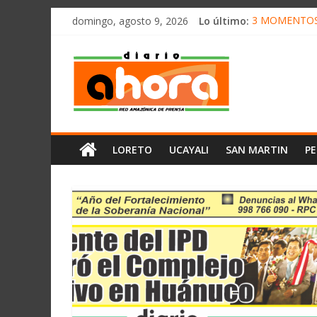
олимп казино
Saltar
domingo, agosto 9, 2026
Lo último:
3 MOMENTOS 
al
CONVOCAN A
contenido
Diario
ELEGIRÁN LA
DENUNCIAN I
PRODUCCIÓN 
Ahora
Cadena
LORETO
UCAYALI
SAN MARTIN
P
Amazónica
de
Prensa
Noticias
del
Perú,
Mundo
,
Ucayali,
San