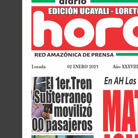
Martín
y
Loreto