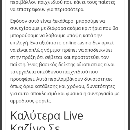
περιβάλλον παιχνιδιού που κάνει τους παίκτες
να επιστρέφουν για περισσότερα.
Εφόσον αυτό είναι ξεκάθαρο, μπορούμε να
συνεχίσουμε με διάφορα ακόμα κριτήρια που θα
μπορούσαμε να λάβουμε υπόψη κατά την
επιλογή. Ένα αξιόπιστο online casino δεν αρκεί
να είναι απλώς νόμιμο· πρέπει να αποδεικνύει
στην πράξη ότι σέβεται και προστατεύει τον
παίκτη. Ένας βασικός δείκτης αξιοπιστίας είναι
τα εργαλεία υπεύθυνου παιχνιδιού που
προσφέρει. Αυτά περιλαμβάνουν δυνατότητες
όπως όρια κατάθεσης και χρόνου, δυνατότητες
για αυτο-αποκλεισμό και φυσικά η συνεργασία με
αρμόδιους φορείς.
Καλύτερα Live
Καζίνο Σε