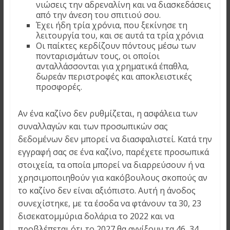
νιώσεις την αδρεναλίνη και να διασκεδάσεις
από την άνεση του σπιτιού σου.
Έχει ήδη τρία χρόνια, που ξεκίνησε τη
λειτουργία του, και σε αυτά τα τρία χρόνια
Οι παίκτες κερδίζουν πόντους μέσω των
πονταρισμάτων τους, οι οποίοι
ανταλλάσσονται για χρηματικά έπαθλα,
δωρεάν περιστροφές και αποκλειστικές
προσφορές.
Αν ένα καζίνο δεν ρυθμίζεται, η ασφάλεια των
συναλλαγών και των προσωπικών σας
δεδομένων δεν μπορεί να διασφαλιστεί. Κατά την
εγγραφή σας σε ένα καζίνο, παρέχετε προσωπικά
στοιχεία, τα οποία μπορεί να διαρρεύσουν ή να
χρησιμοποιηθούν για κακόβουλους σκοπούς αν
το καζίνο δεν είναι αξιόπιστο. Αυτή η άνοδος
συνεχίστηκε, με τα έσοδα να φτάνουν τα 30, 23
δισεκατομμύρια δολάρια το 2022 και να
προβλέπεται ότι το 2027 θα αγγίξουν τα 46, 34