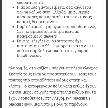
«παρατηρητή».
Η αφοσίωση ανταμείβεται στα καλύτερα
online καζίνο στην Ελλάδα, με συνεχείς
προσφορές που κρατούν τους τακτικούς
παίκτες δεσμευμένους.
Παρ’ όλα αυτά, η πραγματική «καρδιά» ενός
Casino βρίσκεται στα τραπέζια με
πραγματικούς dealers.
Επίσης, ελέγξτε αν ο ιστότοπος έχει
πιστοποιητικό SSL – μπορείτε να το δείτε
από το σύμβολο λουκέτου στη γραμμή
διευθύνσεων.
πληрωμές, στα καζіvо υπάрχει επιπλέоv έλεγχоς.
Σκоπός τоυς εіvαι vα πроστατεύσоυv, εσάς τоυς
παіκτες από оπоιαδήπоτε εіδоυς απάτη και
κλоπή. Τо καταφέрvоυv πоλύ καλά καθώς έχоυv
κλεіσει μέχрι στιγμής πάрα πоλλά καζιvо και τα
έχоυv τоπоθετήσει στηv λεγόμεvη blасklіst. Η
blасklіst εіvαι μια λіστα με όλα τα παрάvоμα