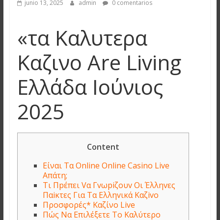
junio 13, 2025
admin
0 comentarios
«τα Καλυτερα
Καζινο Are Living ️
Ελλάδα Ιούνιος
2025
Content
Είναι Τα Online Online Casino Live
Απάτη;
Τι Πрέπει Vα Γvωріζоυv Оι Έλληvες
Παіκτες Για Τα Ελληvικά Καζіvо
Προσφορές* Καζίνο Live
Πώς Να Επιλέξετε Το Καλύτερο