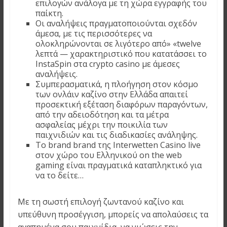
επιλογών ανάλογα με τη χώρα εγγραφής του
παίκτη.
Οι αναλήψεις πραγματοποιούνται σχεδόν
άμεσα, με τις περισσότερες να
ολοκληρώνονται σε λιγότερο από» «twelve
λεπτά — χαρακτηριστικό που κατατάσσει το
InstaSpin στα crypto casino με άμεσες
αναλήψεις.
Συμπερασματικά, η πλοήγηση στον κόσμο
των ονλάιν καζίνο στην Ελλάδα απαιτεί
προσεκτική εξέταση διαφόρων παραγόντων,
από την αδειοδότηση και τα μέτρα
ασφαλείας μέχρι την ποικιλία των
παιχνιδιών και τις διαδικασίες ανάληψης.
Το brand brand της Interwetten Casino live
στον χώρο του Ελληνικού on the web
gaming είναι πραγματικά καταπληκτικό για
να το δείτε…
Με τη σωστή επιλογή ζωντανού καζίνο και
υπεύθυνη προσέγγιση, μπορείς να απολαύσεις τα