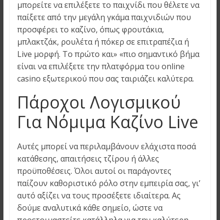
μπορείτε να επιλέξετε το παιχνίδι που θέλετε να
παίξετε από την μεγάλη γκάμα παιχνιδιών που
προσφέρει το καζίνο, όπως φρουτάκια,
μπλακτζάκ, ρουλέτα ή πόκερ σε επιτραπέζια ή
Live μορφή. Το πρώτο και» «πιο σημαντικό βήμα
είναι να επιλέξετε την πλατφόρμα του online
casino εξωτερικού που σας ταιριάζει καλύτερα.
Πάροχοι Λογισμικού
Για Νόμιμα Καζίνο Live
Αυτές μπορεί να περιλαμβάνουν ελάχιστα ποσά
κατάθεσης, απαιτήσεις τζίρου ή άλλες
προϋποθέσεις. Όλοι αυτοί οι παράγοντες
παίζουν καθοριστικό ρόλο στην εμπειρία σας, γι’
αυτό αξίζει να τους προσέξετε ιδιαίτερα. Ας
δούμε αναλυτικά κάθε σημείο, ώστε να