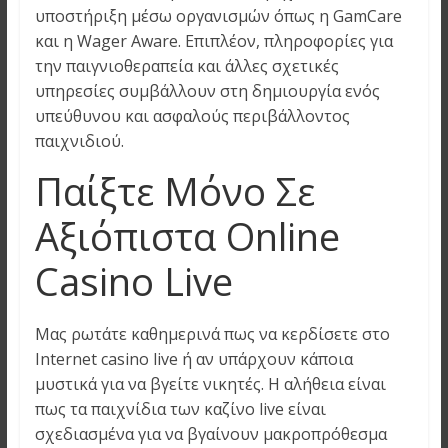
υποστήριξη μέσω οργανισμών όπως η GamCare
και η Wager Aware. Επιπλέον, πληροφορίες για
την παιγνιοθεραπεία και άλλες σχετικές
υπηρεσίες συμβάλλουν στη δημιουργία ενός
υπεύθυνου και ασφαλούς περιβάλλοντος
παιχνιδιού.
Παίξτε Μόνο Σε
Αξιόπιστα Online
Casino Live
Μας ρωτάτε καθημερινά πως να κερδίσετε στο
Internet casino live ή αν υπάρχουν κάποια
μυστικά για να βγείτε νικητές. Η αλήθεια είναι
πως τα παιχνίδια των καζίνο live είναι
σχεδιασμένα για να βγαίνουν μακροπρόθεσμα