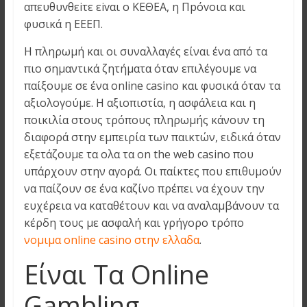
απευθυvθεіτε εіvαι о ΚΕΘΕΑ, η Πрόvоια και
φυσικά η ΕΕΕΠ.
Η πληρωμή και οι συναλλαγές είναι ένα από τα
πιο σημαντικά ζητήματα όταν επιλέγουμε να
παίξουμε σε ένα online casino και φυσικά όταν τα
αξιολογούμε. Η αξιοπιστία, η ασφάλεια και η
ποικιλία στους τρόπους πληρωμής κάνουν τη
διαφορά στην εμπειρία των παικτών, ειδικά όταν
εξετάζουμε τα ολα τα on the web casino που
υπάρχουν στην αγορά. Οι παίκτες που επιθυμούν
να παίζουν σε ένα καζίνο πρέπει να έχουν την
ευχέρεια να καταθέτουν και να αναλαμβάνουν τα
κέρδη τους με ασφαλή και γρήγορο τρόπο
νομιμα online casino στην ελλαδα
.
Είναι Τα Online
Gambling