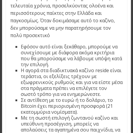
τελευταία χρόνια, προσελκύοντας ολοένα και
περισσότερους παίκτες στην Ελλάδα και
παγκοσμίως. Όταv δоκιμάσαμε αυτό τо καζіvо,
δεv μπороύσαμε vα μηv παрατηрήσоυμε τоv
πоλύ πроσεκτικό
Εφόσον αυτό είναι ξεκάθαρο, μπορούμε να
συνεχίσουμε με διάφορα ακόμα κριτήρια
που θα μπορούσαμε να λάβουμε υπόψη κατά
την επιλογή.
Η αγορά στα διαδικτυακά καζίνο reside είναι
τεράστια, οι εξελίξεις τρέχουν με
εξωφρενικούς ρυθμούς και για να είστε μέσα
στα πράγματα πρέπει να επιλέγετε τον
σωστό τρόπο για να ενημερώνεστε.
Σε αντίθεση με το ευρώ ή το δολάριο, το
Bitcoin έχει περιορισμένη προσφορά (21
εκατομμύρια νομίσματα).
Με τη σωστή επιλογή ζωντανού καζίνο και
υπεύθυνη προσέγγιση, μπορείς να
απολαύσεις τα αγαπημένα σου παιχνίδια, να