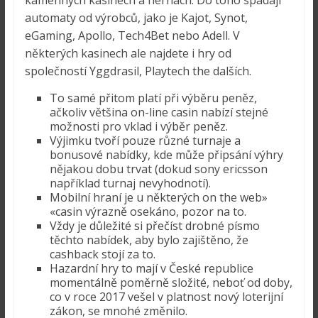
kamenných kasinech a hernách. Do toho spadají
automaty od výrobců, jako je Kajot, Synot,
eGaming, Apollo, Tech4Bet nebo Adell. V
některých kasinech ale najdete i hry od
společností Yggdrasil, Playtech the dalších.
To samé přitom platí při výběru peněz,
ačkoliv většina on-line casin nabízí stejné
možnosti pro vklad i výběr peněz.
Výjimku tvoří pouze různé turnaje a
bonusové nabídky, kde může připsání výhry
nějakou dobu trvat (dokud sony ericsson
například turnaj nevyhodnotí).
Mobilní hraní je u některých on the web»
«casin výrazně osekáno, pozor na to.
Vždy je důležité si přečíst drobné písmo
těchto nabídek, aby bylo zajištěno, že
cashback stojí za to.
Hazardní hry to mají v České republice
momentálně poměrně složité, neboť od doby,
co v roce 2017 vešel v platnost nový loterijní
zákon, se mnohé změnilo.