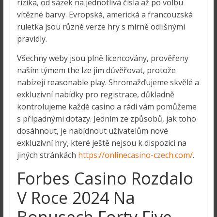
rizika, od sázek na jednotlivá čísla až po volbu
vítězné barvy. Evropská, americká a francouzská
ruletka jsou různé verze hry s mírně odlišnými
pravidly.
Všechny weby jsou plně licencovány, prověřeny
naším týmem the lze jim důvěřovat, protože
nabízejí reasonable play. Shromažďujeme skvělé a
exkluzivní nabídky pro registrace, důkladně
kontrolujeme každé casino a rádi vám pomůžeme
s případnými dotazy. Jedním ze způsobů, jak toho
dosáhnout, je nabídnout uživatelům nové
exkluzivní hry, které ještě nejsou k dispozici na
jiných stránkách
https://onlinecasino-czech.com/
.
Forbes Casino Rozdalo
V Roce 2024 Na