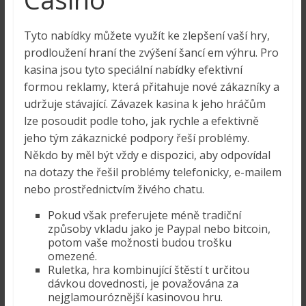
Tyto nabídky můžete využít ke zlepšení vaší hry,
prodloužení hraní the zvýšení šancí em výhru. Pro
kasina jsou tyto speciální nabídky efektivní
formou reklamy, která přitahuje nové zákazníky a
udržuje stávající. Závazek kasina k jeho hráčům
lze posoudit podle toho, jak rychle a efektivně
jeho tým zákaznické podpory řeší problémy.
Někdo by měl být vždy e dispozici, aby odpovídal
na dotazy the řešil problémy telefonicky, e-mailem
nebo prostřednictvím živého chatu.
Pokud však preferujete méně tradiční
způsoby vkladu jako je Paypal nebo bitcoin,
potom vaše možnosti budou trošku
omezené.
Ruletka, hra kombinující štěstí t určitou
dávkou dovednosti, je považována za
nejglamouróznější kasinovou hru.