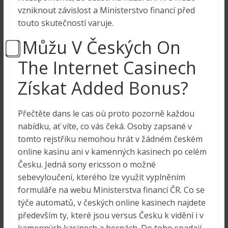
vzniknout závislost a Ministerstvo financí před
touto skutečností varuje.
⃣ Můžu V Českých On
The Internet Casinech
Získat Added Bonus?
Přečtěte dans le cas où proto pozorně každou
nabídku, ať víte, co vás čeká. Osoby zapsané v
tomto rejstříku nemohou hrát v žádném českém
online kasinu ani v kamenných kasinech po celém
Česku. Jedná sony ericsson o možné
sebevyloučení, kterého lze využít vyplněním
formuláře na webu Ministerstva financí ČR. Co se
týče automatů, v českých online kasinech najdete
především ty, které jsou versus Česku k vidění i v