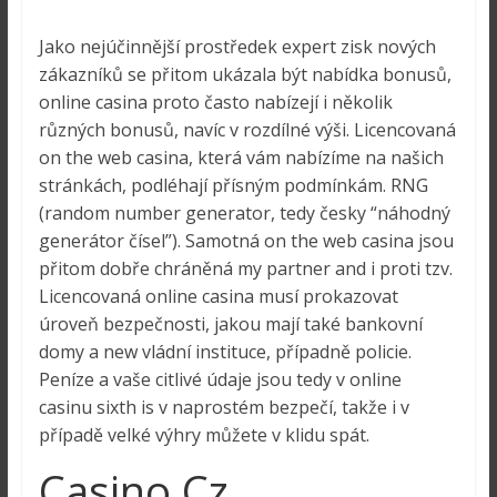
Jako nejúčinnější prostředek expert zisk nových
zákazníků se přitom ukázala být nabídka bonusů,
online casina proto často nabízejí i několik
různých bonusů, navíc v rozdílné výši. Licencovaná
on the web casina, která vám nabízíme na našich
stránkách, podléhají přísným podmínkám. RNG
(random number generator, tedy česky “náhodný
generátor čísel”). Samotná on the web casina jsou
přitom dobře chráněná my partner and i proti tzv.
Licencovaná online casina musí prokazovat
úroveň bezpečnosti, jakou mají také bankovní
domy a new vládní instituce, případně policie.
Peníze a vaše citlivé údaje jsou tedy v online
casinu sixth is v naprostém bezpečí, takže i v
případě velké výhry můžete v klidu spát.
Casino Cz