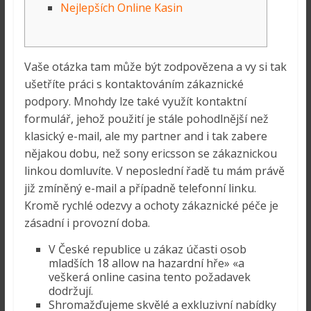
Nejlepších Online Kasin
Vaše otázka tam může být zodpovězena a vy si tak
ušetříte práci s kontaktováním zákaznické
podpory. Mnohdy lze také využít kontaktní
formulář, jehož použití je stále pohodlnější než
klasický e-mail, ale my partner and i tak zabere
nějakou dobu, než sony ericsson se zákaznickou
linkou domluvíte. V neposlední řadě tu mám právě
již zmíněný e-mail a případně telefonní linku.
Kromě rychlé odezvy a ochoty zákaznické péče je
zásadní i provozní doba.
V České republice u zákaz účasti osob
mladších 18 allow na hazardní hře» «a
veškerá online casina tento požadavek
dodržují.
Shromažďujeme skvělé a exkluzivní nabídky