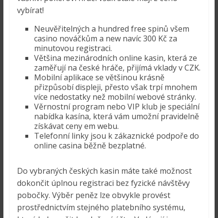
vybírat!
Neuvěřitelných a hundred free spinů všem
casino nováčkům a new navíc 300 Kč za
minutovou registraci.
Většina mezinárodních online kasin, která ze
zaměřují na české hráče, přijímá vklady v CZK.
Mobilní aplikace se většinou krásně
přizpůsobí displeji, přesto však trpí mnohem
více nedostatky než mobilní webové stránky.
Věrnostní program nebo VIP klub je speciální
nabídka kasína, která vám umožní pravidelně
získávat ceny em webu.
Telefonní linky jsou k zákaznické podpoře do
online casina běžně bezplatné.
Do vybraných českých kasin máte také možnost
dokončit úplnou registraci bez fyzické návštěvy
pobočky. Výběr peněz lze obvykle provést
prostřednictvím stejného platebního systému,