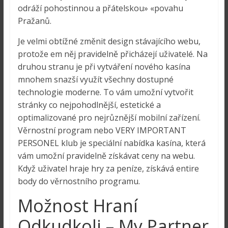
odráží pohostinnou a přátelskou» «povahu
Pražanů.
Je velmi obtížné změnit design stávajícího webu,
protože em něj pravidelně přicházejí uživatelé. Na
druhou stranu je při vytváření nového kasína
mnohem snazší využít všechny dostupné
technologie moderne. To vám umožní vytvořit
stránky co nejpohodlnější, estetické a
optimalizované pro nejrůznější mobilní zařízení.
Věrnostní program nebo VERY IMPORTANT
PERSONEL klub je speciální nabídka kasína, která
vám umožní pravidelně získávat ceny na webu.
Když uživatel hraje hry za peníze, získává entire
body do věrnostního programu.
Možnost Hraní
Odkudkoli – My Partner