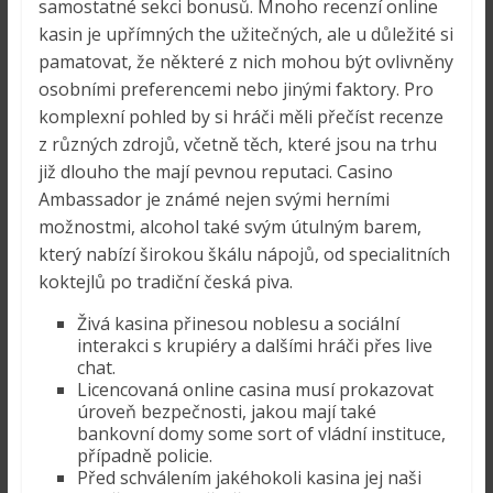
samostatné sekci bonusů. Mnoho recenzí online
kasin je upřímných the užitečných, ale u důležité si
pamatovat, že některé z nich mohou být ovlivněny
osobními preferencemi nebo jinými faktory. Pro
komplexní pohled by si hráči měli přečíst recenze
z různých zdrojů, včetně těch, které jsou na trhu
již dlouho the mají pevnou reputaci. Casino
Ambassador je známé nejen svými herními
možnostmi, alcohol také svým útulným barem,
který nabízí širokou škálu nápojů, od specialitních
koktejlů po tradiční česká piva.
Živá kasina přinesou noblesu a sociální
interakci s krupiéry a dalšími hráči přes live
chat.
Licencovaná online casina musí prokazovat
úroveň bezpečnosti, jakou mají také
bankovní domy some sort of vládní instituce,
případně policie.
Před schválením jakéhokoli kasina jej naši