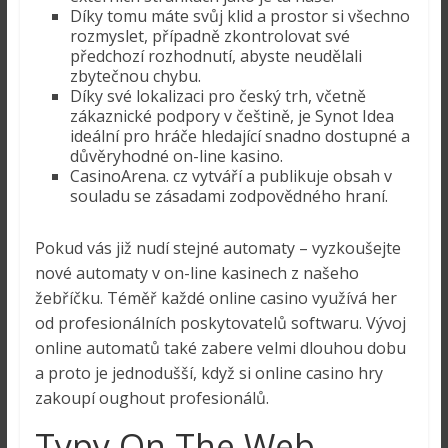
Díky tomu máte svůj klid a prostor si všechno
rozmyslet, případně zkontrolovat své
předchozí rozhodnutí, abyste neudělali
zbytečnou chybu.
Díky své lokalizaci pro český trh, včetně
zákaznické podpory v češtině, je Synot Idea
ideální pro hráče hledající snadno dostupné a
důvěryhodné on-line kasino.
CasinoArena. cz vytváří a publikuje obsah v
souladu se zásadami zodpovědného hraní.
Pokud vás již nudí stejné automaty – vyzkoušejte
nové automaty v on-line kasinech z našeho
žebříčku. Téměř každé online casino využívá her
od profesionálních poskytovatelů softwaru. Vývoj
online automatů také zabere velmi dlouhou dobu
a proto je jednodušší, když si online casino hry
zakoupí oughout profesionálů.
Typy On The Web