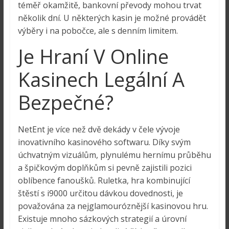
téměř okamžitě, bankovní převody mohou trvat
několik dní. U některých kasin je možné provádět
výběry i na pobočce, ale s denním limitem.
Je Hraní V Online
Kasinech Legální A
Bezpečné?
NetEnt je více než dvě dekády v čele vývoje
inovativního kasinového softwaru. Díky svým
úchvatným vizuálům, plynulému hernímu průběhu
a špičkovým doplňkům si pevně zajistili pozici
oblíbence fanoušků. Ruletka, hra kombinující
štěstí s i9000 určitou dávkou dovednosti, je
považována za nejglamouróznější kasinovou hru.
Existuje mnoho sázkových strategií a úrovní