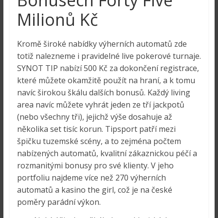
Bonusech Forty Five
Milionů Kč
Kromě široké nabídky výherních automatů zde
totiž nalezneme i pravidelné live pokerové turnaje.
SYNOT TIP nabízí 500 Kč za dokončení registrace,
které můžete okamžitě použít na hraní, a k tomu
navíc širokou škálu dalších bonusů. Každý living
area navíc můžete vyhrát jeden ze tří jackpotů
(nebo všechny tři), jejichž výše dosahuje až
několika set tisíc korun. Tipsport patří mezi
špičku tuzemské scény, a to zejména počtem
nabízených automatů, kvalitní zákaznickou péčí a
rozmanitými bonusy pro své klienty. V jeho
portfoliu najdeme více než 270 výherních
automatů a kasino the girl, což je na české
poměry parádní výkon.