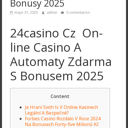
Bonusy 2025
mayo 31, 2025
admin
0 comentarios
24casino Cz ️ On-
line Casino A
Automaty Zdarma
S Bonusem 2025
Content
Je Hraní Sixth Is V Online Kasinech
Legální A Bezpečné?
Forbes Casino Rozdalo V Roce 2024
Na Bonusech Forty-five Milionů Kč