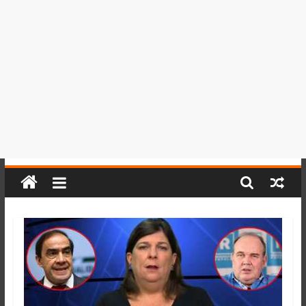
del
Perú,
Mundo
,
Ucayali,
San
Martín
y
Loreto