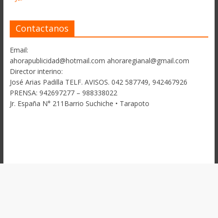
Contactanos
Email:
ahorapublicidad@hotmail.com ahoraregianal@gmail.com
Director interino:
José Arias Padilla TELF. AVISOS. 042 587749, 942467926
PRENSA: 942697277 – 988338022
Jr. España N° 211Barrio Suchiche • Tarapoto