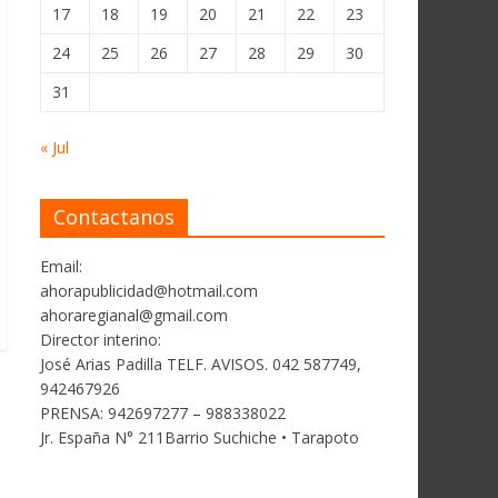
17
18
19
20
21
22
23
24
25
26
27
28
29
30
31
« Jul
Contactanos
Email:
ahorapublicidad@hotmail.com
ahoraregianal@gmail.com
Director interino:
José Arias Padilla TELF. AVISOS. 042 587749,
942467926
PRENSA: 942697277 – 988338022
Jr. España N° 211Barrio Suchiche • Tarapoto
→