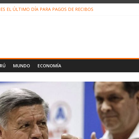
ES EL ÚLTIMO DÍA PARA PAGOS DE RECIBOS
o Escobar del Águila: LO QUE DICE LA HOJA DE VIDA PRESENTADA 
N EN EL TRABAJO: CINCO TÉCNICAS PARA POTENCIARLA
LOJ INVISIBLE” BAJO TIERRA QUE CONTROLA TODA LA VIDA EN E
ALIAGA NO EXPLICA RENUNCIA DE LUIS RUBIO
ERÚ
MUNDO
ECONOMÍA