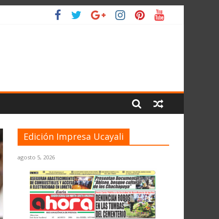
ANTE EL JNE
L PLANETA
Edición Impresa Ucayali
agosto 5, 2026