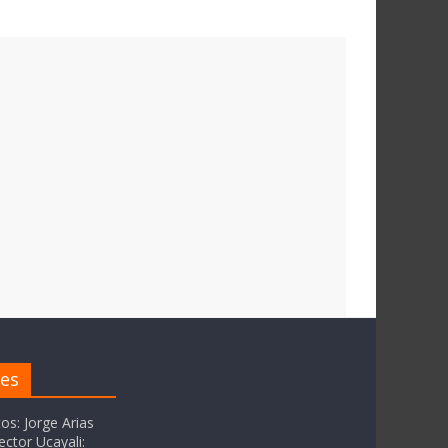
res
tos: Jorge Arias
ector Ucayali: