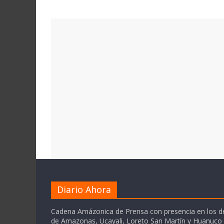
Diario Ahora
Cadena Amázonica de Prensa con presencia en los 
de Amazonas, Ucayali, Loreto San Martín y Huanuc