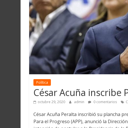
Martín
y
Loreto
Política
César Acuña inscribe 
octubre 29, 2020
admin
0 comentarios
C
César Acuña Peralta inscribió su plancha pre
Para el Progreso (APP), anunció la Direcció