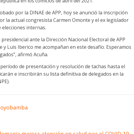
República en los comicios de abril del 2021.
obado por la DINAE de APP, hoy se anunció la inscripción
r la actual congresista Carmen Omonte y el ex legislador
e elecciones internas.
 presidencial ante la Dirección Nacional Electoral de APP
e y Luis Iberico me acompañan en este desafío. Esperamos
egados”, afirmó Acuña.
 período de presentación y resolución de tachas hasta el
arán e inscribirán su lista definitiva de delegados en la
NPE).
l Moyobamba
lemania mejora atención en salud por el COVID-19