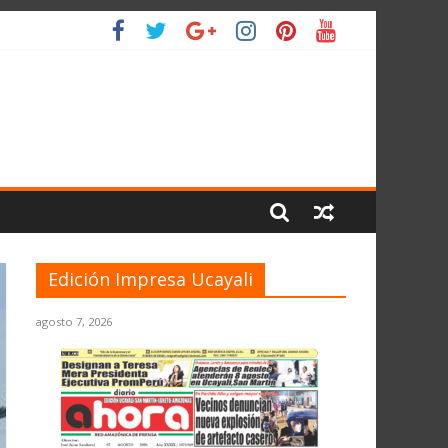
IO
Edición Impresa Ucayali
agosto 7, 2026