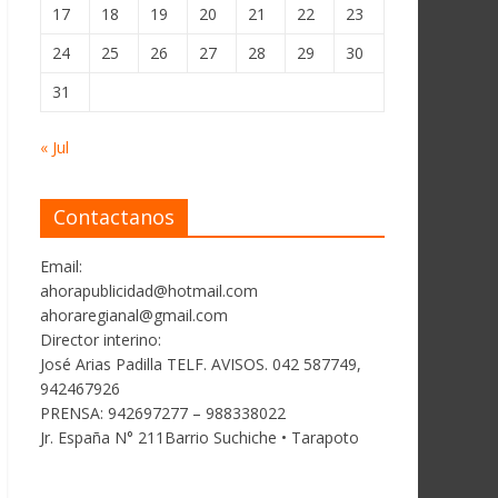
17
18
19
20
21
22
23
24
25
26
27
28
29
30
31
« Jul
Contactanos
Email:
ahorapublicidad@hotmail.com
ahoraregianal@gmail.com
Director interino:
José Arias Padilla TELF. AVISOS. 042 587749,
942467926
PRENSA: 942697277 – 988338022
Jr. España N° 211Barrio Suchiche • Tarapoto