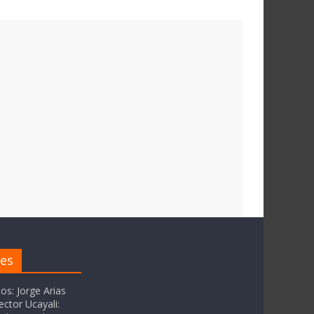
res
tos: Jorge Arias
ector Ucayali: