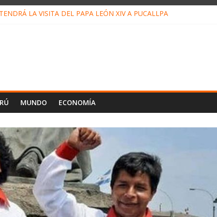
ENDRÁ LA VISITA DEL PAPA LEÓN XIV A PUCALLPA
CONCURSO DE MICRORELATOS BIBLIOTECUENTO 2026
NUEVA DIRECTIVA SUDUNU
PACTO DE ECONOMÍAS ILEGALES CONTRA PPII DE UCAYALI
E PETRÓLEO EN PERÚ SUPERÓ LOS 36 MIL BARRILES/DÍA EN JUL
ERÚ
MUNDO
ECONOMÍA