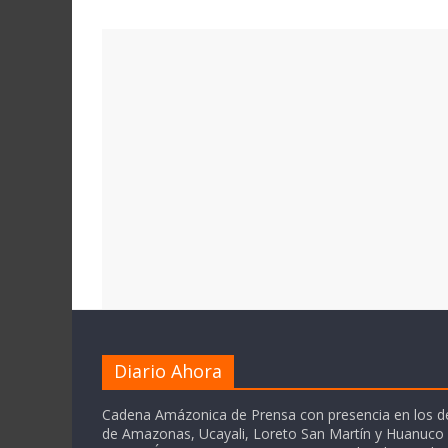
Diario Ahora
Cadena Amázonica de Prensa con presencia en los 
de Amazonas, Ucayali, Loreto San Martín y Huanuc