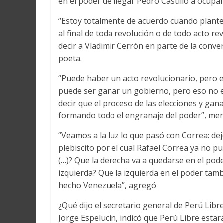
en el poder de llegar Pedro Castillo a ocupar 
“Estoy totalmente de acuerdo cuando plante
al final de toda revolución o de todo acto r
decir a Vladimir Cerrón en parte de la conv
poeta.
“Puede haber un acto revolucionario, pero e
puede ser ganar un gobierno, pero eso no es
decir que el proceso de las elecciones y g
formando todo el engranaje del poder”, me
“Veamos a la luz lo que pasó con Correa: dej
plebiscito por el cual Rafael Correa ya no p
(…)? Que la derecha va a quedarse en el pode
izquierda? Que la izquierda en el poder tambi
hecho Venezuela”, agregó
¿Qué dijo el secretario general de Perú Libre
Jorge Espelucín, indicó que Perú Libre estará