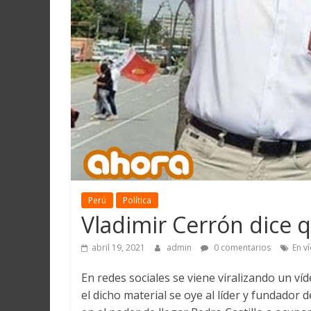
Martín
y
Loreto
Perú
Política
Vladimir Cerrón dice 
abril 19, 2021
admin
0 comentarios
En v
En redes sociales se viene viralizando un v
el dicho material se oye al líder y fundador 