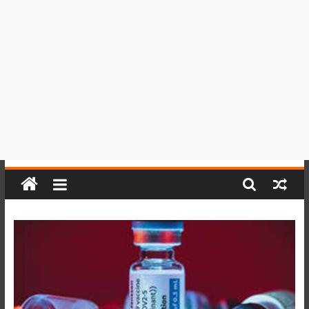
del
Perú,
Mundo
,
Ucayali,
San
Martín
y
Loreto