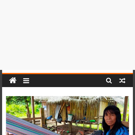
del
Perú,
Mundo
,
Ucayali,
San
Martín
y
Loreto