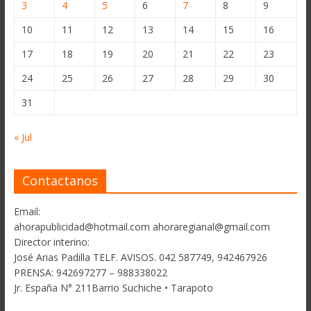
3
4
5
6
7
8
9
10
11
12
13
14
15
16
17
18
19
20
21
22
23
24
25
26
27
28
29
30
31
« Jul
Contactanos
Email:
ahorapublicidad@hotmail.com ahoraregianal@gmail.com
Director interino:
José Arias Padilla TELF. AVISOS. 042 587749, 942467926
PRENSA: 942697277 – 988338022
Jr. España N° 211Barrio Suchiche • Tarapoto