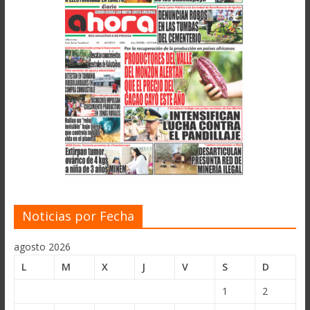
Noticias por Fecha
agosto 2026
L
M
X
J
V
S
D
1
2