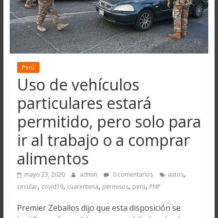
Perú
Uso de vehículos
particulares estará
permitido, pero solo para
ir al trabajo o a comprar
alimentos
,
mayo 23, 2020
admin
0 comentarios
autos
,
,
,
,
,
circular
covid19
cuarentena
permisos
perú
PNP
Premier Zeballos dijo que esta disposición se