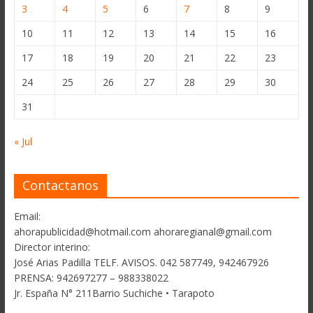
3
4
5
6
7
8
9
10
11
12
13
14
15
16
17
18
19
20
21
22
23
24
25
26
27
28
29
30
31
« Jul
Contactanos
Email:
ahorapublicidad@hotmail.com ahoraregianal@gmail.com
Director interino:
José Arias Padilla TELF. AVISOS. 042 587749, 942467926
PRENSA: 942697277 – 988338022
Jr. España N° 211Barrio Suchiche • Tarapoto