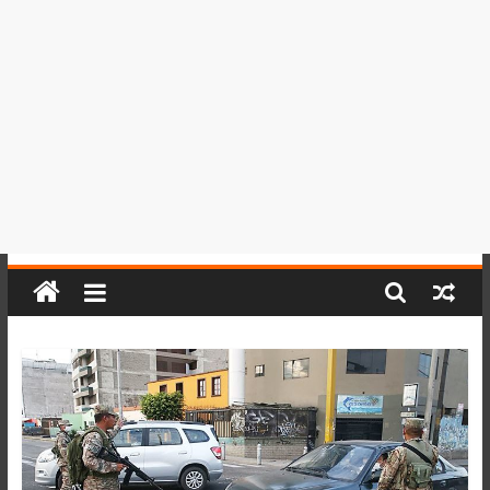
del
Perú,
Mundo
,
Ucayali,
San
Martín
y
Loreto