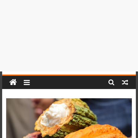
del
Perú,
Mundo
,
Ucayali,
San
Martín
y
Loreto