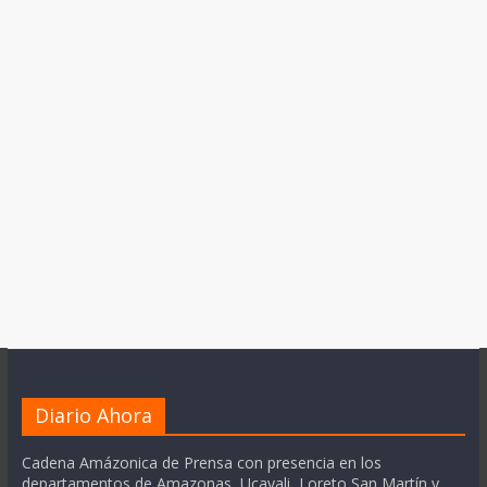
Diario Ahora
Cadena Amázonica de Prensa con presencia en los
departamentos de Amazonas, Ucayali, Loreto San Martín y