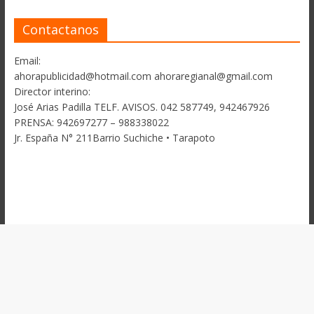
Contactanos
Email:
ahorapublicidad@hotmail.com ahoraregianal@gmail.com
Director interino:
José Arias Padilla TELF. AVISOS. 042 587749, 942467926
PRENSA: 942697277 – 988338022
Jr. España N° 211Barrio Suchiche • Tarapoto