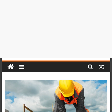
del
Perú,
Mundo
,
Ucayali,
San
Martín
y
Loreto