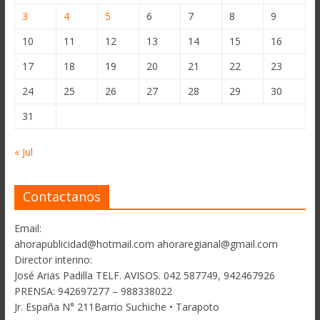
3
4
5
6
7
8
9
10
11
12
13
14
15
16
17
18
19
20
21
22
23
24
25
26
27
28
29
30
31
« Jul
Contactanos
Email:
ahorapublicidad@hotmail.com ahoraregianal@gmail.com
Director interino:
José Arias Padilla TELF. AVISOS. 042 587749, 942467926
PRENSA: 942697277 – 988338022
Jr. España N° 211Barrio Suchiche • Tarapoto