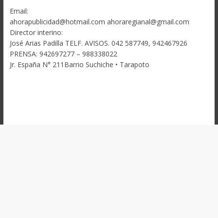
Email:
ahorapublicidad@hotmail.com ahoraregianal@gmail.com
Director interino:
José Arias Padilla TELF. AVISOS. 042 587749, 942467926
PRENSA: 942697277 – 988338022
Jr. España N° 211Barrio Suchiche • Tarapoto