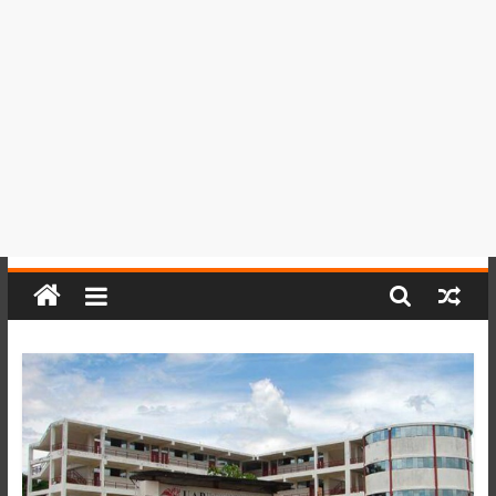
del
Perú,
Mundo
,
Ucayali,
San
Martín
y
Loreto