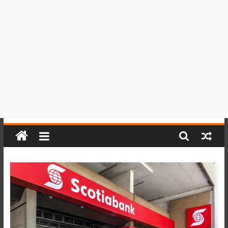
del
Perú,
Mundo
,
Ucayali,
San
Martín
y
Loreto