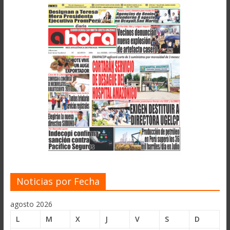
Noticias por Fecha
agosto 2026
L
M
X
J
V
S
D