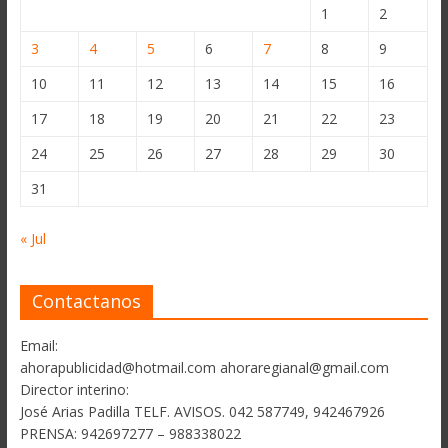
1
2
3
4
5
6
7
8
9
10
11
12
13
14
15
16
17
18
19
20
21
22
23
24
25
26
27
28
29
30
31
« Jul
Contactanos
Email:
ahorapublicidad@hotmail.com ahoraregianal@gmail.com
Director interino:
José Arias Padilla TELF. AVISOS. 042 587749, 942467926
PRENSA: 942697277 – 988338022