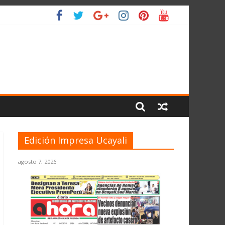
IO
Edición Impresa Ucayali
agosto 7, 2026