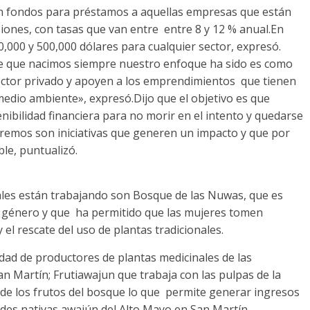
con fondos para préstamos a aquellas empresas que están
siones, con tasas que van entre entre 8 y 12 % anual.En
,000 y 500,000 dólares para cualquier sector, expresó.
e que nacimos siempre nuestro enfoque ha sido es como
ector privado y apoyen a los emprendimientos que tienen
edio ambiente», expresó.Dijo que el objetivo es que
bilidad financiera para no morir en el intento y quedarse
remos son iniciativas que generen un impacto y que por
le, puntualizó.
uales están trabajando son Bosque de las Nuwas, que es
e género y que ha permitido que las mujeres tomen
el rescate del uso de plantas tradicionales.
ad de productores de plantas medicinales de las
n Martín; Frutiawajun que trabaja con las pulpas de la
 de los frutos del bosque lo que permite generar ingresos
des nativas awajún del Alto Mayo en San Martín.