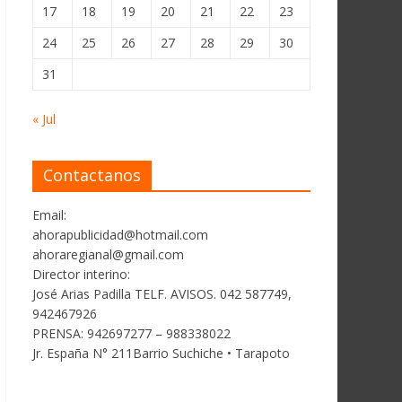
17
18
19
20
21
22
23
24
25
26
27
28
29
30
31
« Jul
Contactanos
Email:
ahorapublicidad@hotmail.com
ahoraregianal@gmail.com
Director interino:
José Arias Padilla TELF. AVISOS. 042 587749,
942467926
PRENSA: 942697277 – 988338022
Jr. España N° 211Barrio Suchiche • Tarapoto