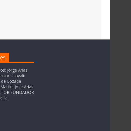
res
tos: Jorge Arias
ector Ucayali:
as de Lozada
Martín: Jose Arias
RECTOR FUNDADOR
dilla