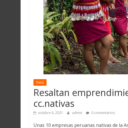
Martín
y
Loreto
Perú
Resaltan emprendimien
cc.nativas
octubre 6, 2021
admin
0 comentarios
Unas 10 empresas peruanas nativas de la A