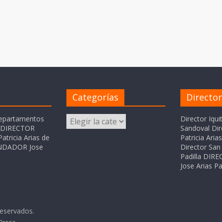
Categorías
Directo
Categorías
departamentos
Director Iqui
o DIRECTOR
Sandoval Dir
atricia Arias de
Patricia Ari
FUNDADOR Jose
Director San 
Padilla DI
Jose Arias Pa
reservados.