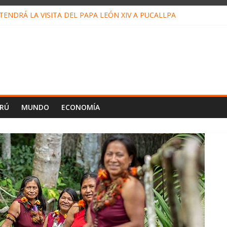
ENDRÁ LA VISITA DEL PAPA LEÓN XIV A PUCALLPA
CONCURSO DE MICRORELATOS BIBLIOTECUENTO 2026
NUEVA DIRECTIVA SUDUNU
PACTO DE ECONOMÍAS ILEGALES CONTRA PPII DE UCAYALI
E PETRÓLEO EN PERÚ SUPERÓ LOS 36 MIL BARRILES/DÍA EN JUL
ERÚ
MUNDO
ECONOMÍA