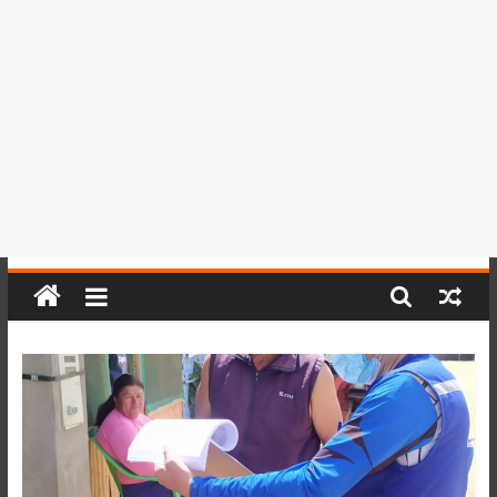
del
Perú,
Mundo
,
Ucayali,
San
Martín
y
Loreto