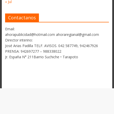
« Jul
Contactanos
Email:
ahorapublicidad@hotmail.com ahoraregianal@gmail.com
Director interino:
José Arias Padilla TELF. AVISOS. 042 587749, 942467926
PRENSA: 942697277 – 988338022
Jr. España N° 211Barrio Suchiche • Tarapoto