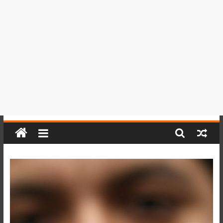
del
Perú,
Mundo
,
Ucayali,
San
Martín
y
Loreto