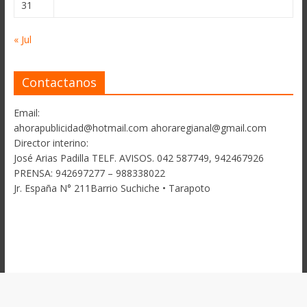
31
« Jul
Contactanos
Email:
ahorapublicidad@hotmail.com ahoraregianal@gmail.com
Director interino:
José Arias Padilla TELF. AVISOS. 042 587749, 942467926
PRENSA: 942697277 – 988338022
Jr. España N° 211Barrio Suchiche • Tarapoto