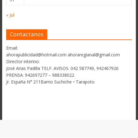
« Jul
Contactanos
Email:
ahorapublicidad@hotmail.com ahoraregianal@gmail.com
Director interino:
José Arias Padilla TELF. AVISOS. 042 587749, 942467926
PRENSA: 942697277 – 988338022
Jr. España N° 211Barrio Suchiche • Tarapoto