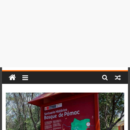
del
Perú,
Mundo
,
Ucayali,
San
Martín
y
Loreto