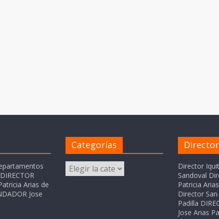
Categorías
Directo
Categorías
departamentos
Director Iqui
o DIRECTOR
Sandoval Dir
atricia Arias de
Patricia Ari
FUNDADOR Jose
Director San 
Padilla DI
Jose Arias Pa