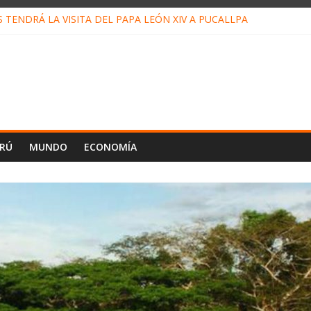
TENDRÁ LA VISITA DEL PAPA LEÓN XIV A PUCALLPA
 CONCURSO DE MICRORELATOS BIBLIOTECUENTO 2026
 NUEVA DIRECTIVA SUDUNU
MPACTO DE ECONOMÍAS ILEGALES CONTRA PPII DE UCAYALI
DE PETRÓLEO EN PERÚ SUPERÓ LOS 36 MIL BARRILES/DÍA EN JU
ERÚ
MUNDO
ECONOMÍA