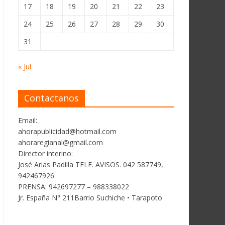
17
18
19
20
21
22
23
24
25
26
27
28
29
30
31
« Jul
Contactanos
Email:
ahorapublicidad@hotmail.com
ahoraregianal@gmail.com
Director interino:
José Arias Padilla TELF. AVISOS. 042 587749,
942467926
PRENSA: 942697277 – 988338022
Jr. España N° 211Barrio Suchiche • Tarapoto