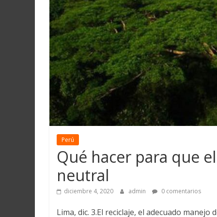
Martín
y
Loreto
Perú
Qué hacer para que el
neutral
diciembre 4, 2020
admin
0 comentarios
Lima, dic. 3.El reciclaje, el adecuado manejo 