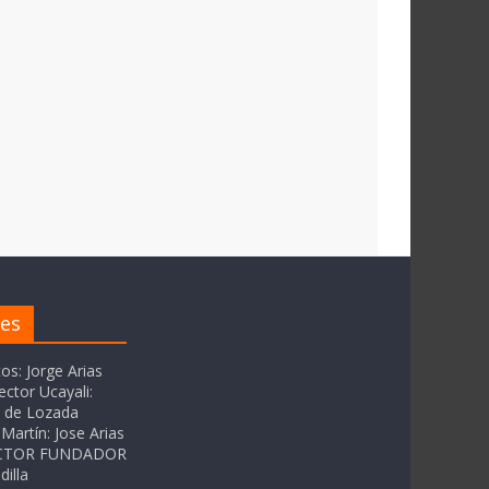
res
tos: Jorge Arias
ector Ucayali:
as de Lozada
Martín: Jose Arias
RECTOR FUNDADOR
dilla