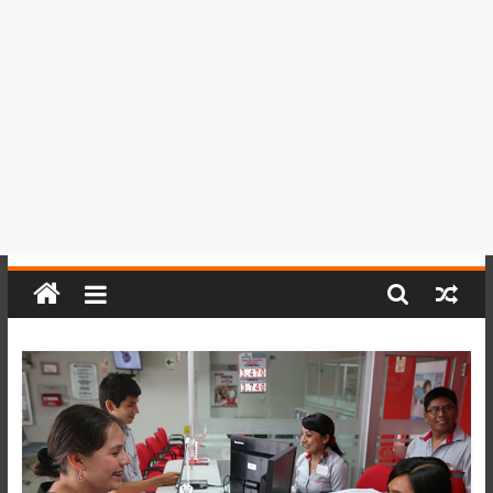
del
Perú,
Mundo
,
Ucayali,
San
Martín
y
Loreto