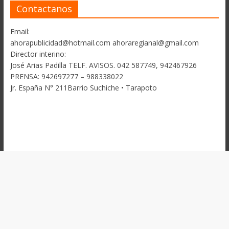
Contactanos
Email:
ahorapublicidad@hotmail.com ahoraregianal@gmail.com
Director interino:
José Arias Padilla TELF. AVISOS. 042 587749, 942467926
PRENSA: 942697277 – 988338022
Jr. España N° 211Barrio Suchiche • Tarapoto