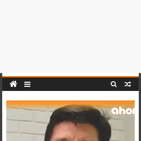
del
Perú,
Mundo
,
Ucayali,
San
Martín
y
Loreto