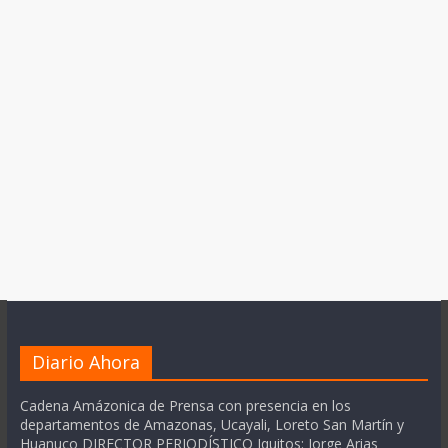
Diario Ahora
Cadena Amázonica de Prensa con presencia en los
departamentos de Amazonas, Ucayali, Loreto San Martín y
Huanuco DIRECTOR PERIODÍSTICO Iquitos: Jorge Arias