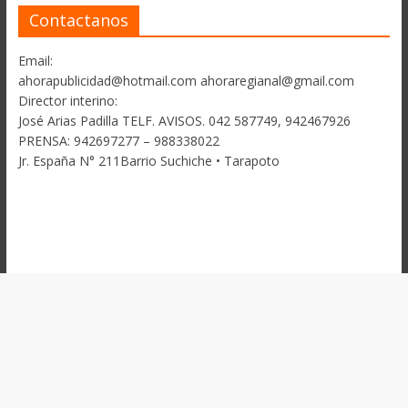
Contactanos
Email:
ahorapublicidad@hotmail.com ahoraregianal@gmail.com
Director interino:
José Arias Padilla TELF. AVISOS. 042 587749, 942467926
PRENSA: 942697277 – 988338022
Jr. España N° 211Barrio Suchiche • Tarapoto