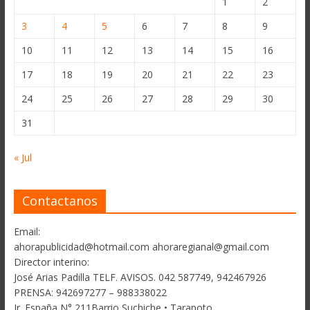
1
2
3
4
5
6
7
8
9
10
11
12
13
14
15
16
17
18
19
20
21
22
23
24
25
26
27
28
29
30
31
« Jul
Contactanos
Email:
ahorapublicidad@hotmail.com ahoraregianal@gmail.com
Director interino:
José Arias Padilla TELF. AVISOS. 042 587749, 942467926
PRENSA: 942697277 – 988338022
Jr. España N° 211Barrio Suchiche • Tarapoto