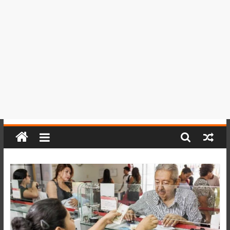
del
Perú,
Mundo
,
Ucayali,
San
Martín
y
Loreto