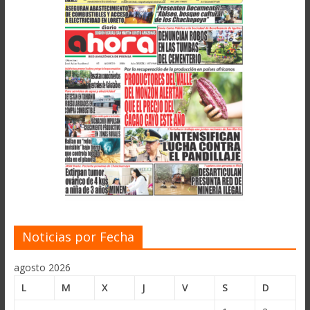
Noticias por Fecha
agosto 2026
L
M
X
J
V
S
D