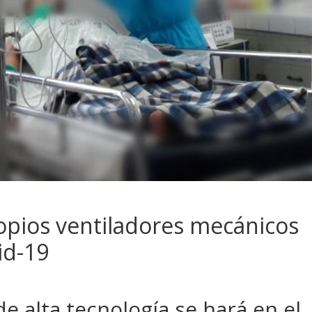
opios ventiladores mecánicos
id-19
e alta tecnología se hará en el