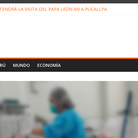
ENDRÁ LA VISITA DEL PAPA LEÓN XIV A PUCALLPA
CONCURSO DE MICRORELATOS BIBLIOTECUENTO 2026
NUEVA DIRECTIVA SUDUNU
PACTO DE ECONOMÍAS ILEGALES CONTRA PPII DE UCAYALI
E PETRÓLEO EN PERÚ SUPERÓ LOS 36 MIL BARRILES/DÍA EN JUL
ERÚ
MUNDO
ECONOMÍA