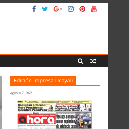
IO
Edición Impresa Ucayali
agosto 7, 2026