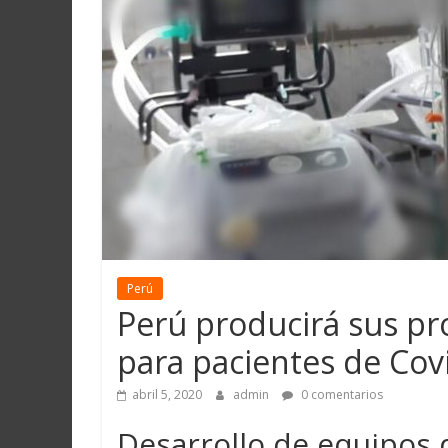
Martín
y
Loreto
Perú
Perú producirá sus pr
para pacientes de Cov
abril 5, 2020
admin
0 comentarios
Desarrollo de equipos d