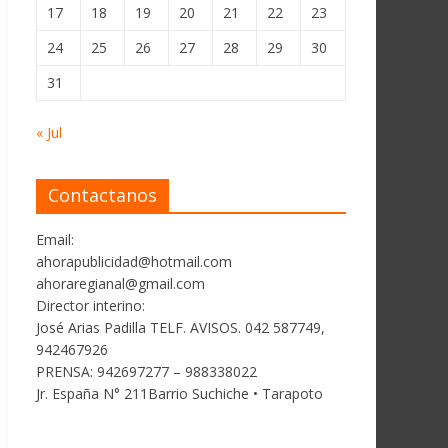
17
18
19
20
21
22
23
24
25
26
27
28
29
30
31
« Jul
Contactanos
Email:
ahorapublicidad@hotmail.com
ahoraregianal@gmail.com
Director interino:
José Arias Padilla TELF. AVISOS. 042 587749,
942467926
PRENSA: 942697277 – 988338022
Jr. España N° 211Barrio Suchiche • Tarapoto