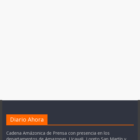
Diario Ahora
Cadena Amázonica de Prensa con presencia en los
departamentos de Amazonas, Ucayali, Loreto San Martín y