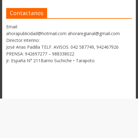
Contactanos
Email:
ahorapublicidad@hotmail.com ahoraregianal@gmail.com
Director interino:
José Arias Padilla TELF. AVISOS. 042 587749, 942467926
PRENSA: 942697277 – 988338022
Jr. España N° 211Barrio Suchiche • Tarapoto