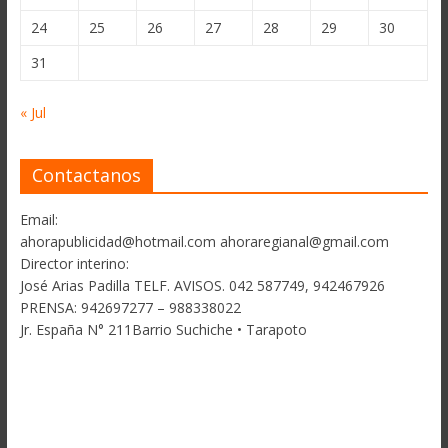
24
25
26
27
28
29
30
31
« Jul
Contactanos
Email:
ahorapublicidad@hotmail.com ahoraregianal@gmail.com
Director interino:
José Arias Padilla TELF. AVISOS. 042 587749, 942467926
PRENSA: 942697277 – 988338022
Jr. España N° 211Barrio Suchiche • Tarapoto