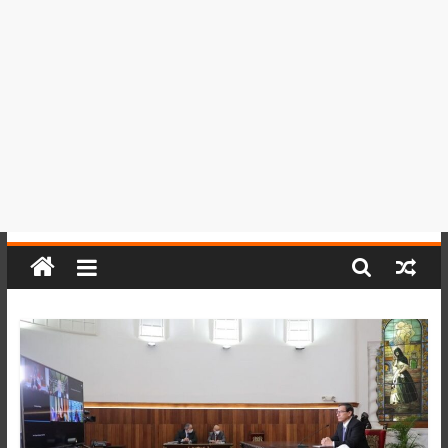
del
Perú,
Mundo
,
Ucayali,
San
Martín
y
Loreto