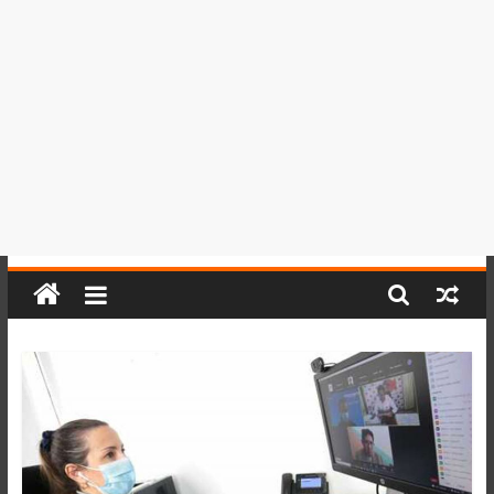
del
Perú,
Mundo
,
Ucayali,
San
Martín
y
Loreto