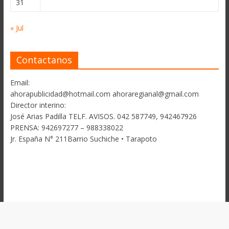
31
« Jul
Contactanos
Email:
ahorapublicidad@hotmail.com ahoraregianal@gmail.com
Director interino:
José Arias Padilla TELF. AVISOS. 042 587749, 942467926
PRENSA: 942697277 – 988338022
Jr. España N° 211Barrio Suchiche • Tarapoto