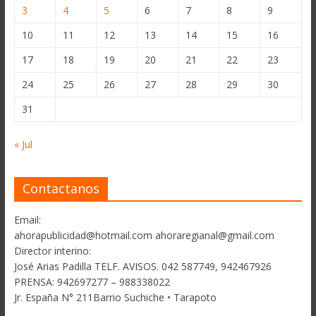
3
4
5
6
7
8
9
10
11
12
13
14
15
16
17
18
19
20
21
22
23
24
25
26
27
28
29
30
31
« Jul
Contactanos
Email:
ahorapublicidad@hotmail.com ahoraregianal@gmail.com
Director interino:
José Arias Padilla TELF. AVISOS. 042 587749, 942467926
PRENSA: 942697277 – 988338022
Jr. España N° 211Barrio Suchiche • Tarapoto