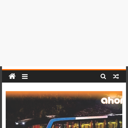
del
Perú,
Mundo
,
Ucayali,
San
Martín
y
Loreto