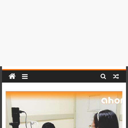
del
Perú,
Mundo
,
Ucayali,
San
Martín
y
Loreto