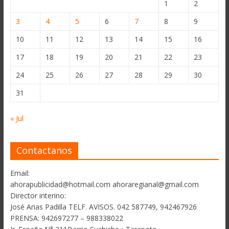
1
2
3
4
5
6
7
8
9
10
11
12
13
14
15
16
17
18
19
20
21
22
23
24
25
26
27
28
29
30
31
« Jul
Contactanos
Email:
ahorapublicidad@hotmail.com ahoraregianal@gmail.com
Director interino:
José Arias Padilla TELF. AVISOS. 042 587749, 942467926
PRENSA: 942697277 – 988338022