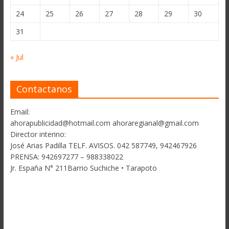
24
25
26
27
28
29
30
31
« Jul
Contactanos
Email:
ahorapublicidad@hotmail.com ahoraregianal@gmail.com
Director interino:
José Arias Padilla TELF. AVISOS. 042 587749, 942467926
PRENSA: 942697277 – 988338022
Jr. España N° 211Barrio Suchiche • Tarapoto