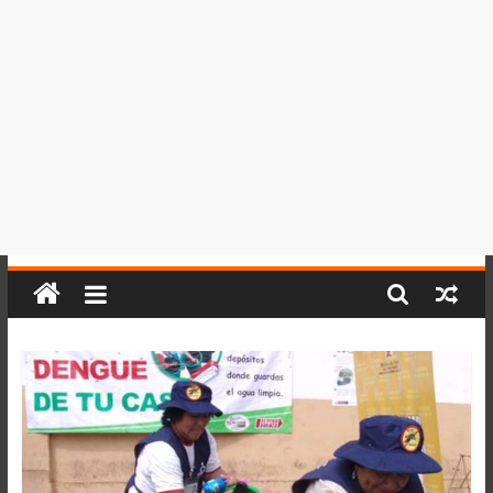
del
Perú,
Mundo
,
Ucayali,
San
Martín
y
Loreto