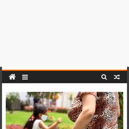
del
Perú,
Mundo
,
Ucayali,
San
Martín
y
Loreto