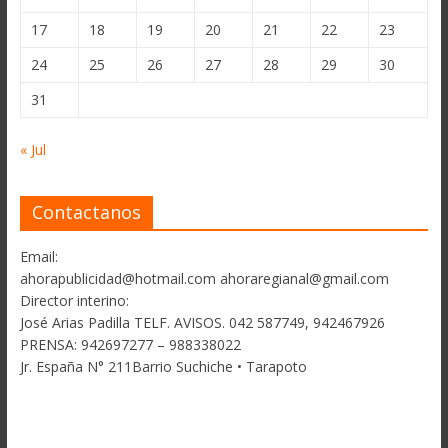
17
18
19
20
21
22
23
24
25
26
27
28
29
30
31
« Jul
Contactanos
Email:
ahorapublicidad@hotmail.com ahoraregianal@gmail.com
Director interino:
José Arias Padilla TELF. AVISOS. 042 587749, 942467926
PRENSA: 942697277 – 988338022
Jr. España N° 211Barrio Suchiche • Tarapoto