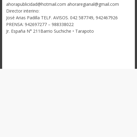
ahorapublicidad@hotmail.com ahoraregianal@gmail.com
Director interino:
José Arias Padilla TELF. AVISOS. 042 587749, 942467926
PRENSA: 942697277 – 988338022
Jr. España N° 211Barrio Suchiche • Tarapoto