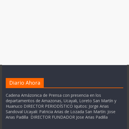
Diario Ahora
Cadena Amázonica de Prensa con presencia en los
departamentos de Amazonas, Ucayali, Loreto San Martín y
Huanuco DIRECTOR PERIODÍSTICO Iquitos: Jorge Arias
Sandoval Ucayali: Patricia Arias de Lozada San Martín: Jose
Arias Padilla DIRECTOR FUNDADOR Jose Arias Padilla