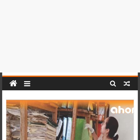
del
Perú,
Mundo
,
Ucayali,
San
Martín
y
Loreto