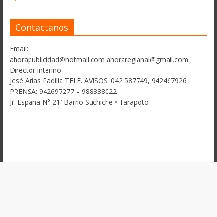
Contactanos
Email:
ahorapublicidad@hotmail.com ahoraregianal@gmail.com
Director interino:
José Arias Padilla TELF. AVISOS. 042 587749, 942467926
PRENSA: 942697277 – 988338022
Jr. España N° 211Barrio Suchiche • Tarapoto