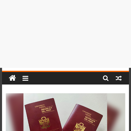
del
Perú,
Mundo
,
Ucayali,
San
Martín
y
Loreto