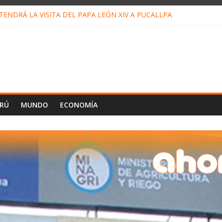
ENDRÁ LA VISITA DEL PAPA LEÓN XIV A PUCALLPA
CONCURSO DE MICRORELATOS BIBLIOTECUENTO 2026
NUEVA DIRECTIVA SUDUNU
PACTO DE ECONOMÍAS ILEGALES CONTRA PPII DE UCAYALI
E PETRÓLEO EN PERÚ SUPERÓ LOS 36 MIL BARRILES/DÍA EN JUL
ERÚ
MUNDO
ECONOMÍA