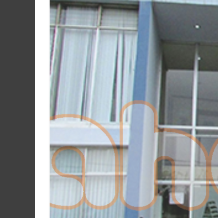
Martín
y
Loreto