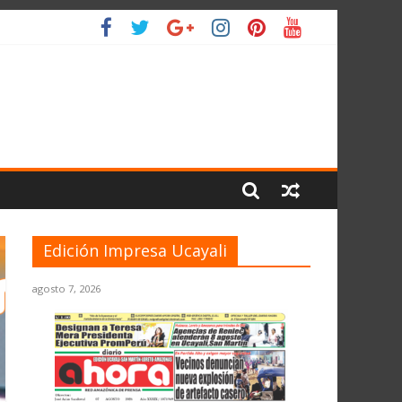
IO
Edición Impresa Ucayali
agosto 7, 2026