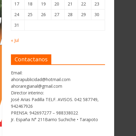
17
18
19
20
21
22
23
24
25
26
27
28
29
30
31
« Jul
Contactanos
Email:
ahorapublicidad@hotmail.com
ahoraregianal@gmail.com
Director interino:
José Arias Padilla TELF. AVISOS. 042 587749,
942467926
PRENSA: 942697277 – 988338022
Jr. España N° 211Barrio Suchiche • Tarapoto