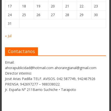
17
18
19
20
21
22
23
24
25
26
27
28
29
30
31
« Jul
Contactanos
Email:
ahorapublicidad@hotmail.com ahoraregianal@gmail.com
Director interino:
José Arias Padilla TELF. AVISOS. 042 587749, 942467926
PRENSA: 942697277 – 988338022
Jr. España N° 211Barrio Suchiche • Tarapoto