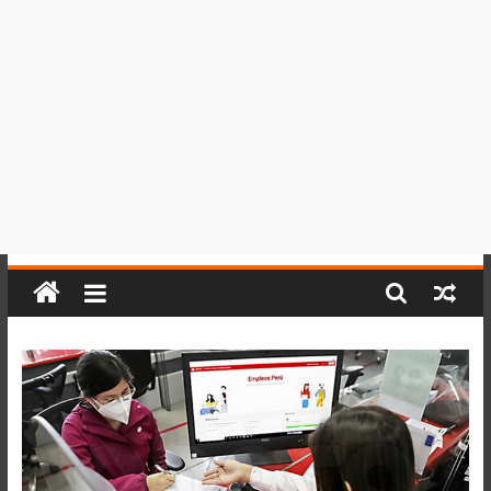
del
Perú,
Mundo
,
Ucayali,
San
Martín
y
Loreto