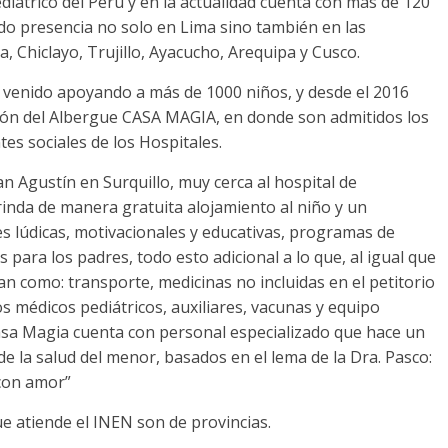
diátrico del Perú y en la actualidad cuenta con más de 120
do presencia no solo en Lima sino también en las
, Chiclayo, Trujillo, Ayacucho, Arequipa y Cusco.
a venido apoyando a más de 1000 niños, y desde el 2016
ión del Albergue CASA MAGIA, en donde son admitidos los
tes sociales de los Hospitales.
San Agustín en Surquillo, muy cerca al hospital de
rinda de manera gratuita alojamiento al niño y un
s lúdicas, motivacionales y educativas, programas de
s para los padres, todo esto adicional a lo que, al igual que
an como: transporte, medicinas no incluidas en el petitorio
os médicos pediátricos, auxiliares, vacunas y equipo
Casa Magia cuenta con personal especializado que hace un
e la salud del menor, basados en el lema de la Dra. Pasco:
 con amor”
 atiende el INEN son de provincias.