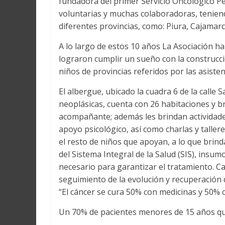
fundadora del primer Servicio Oncológico Pe
voluntarias y muchas colaboradoras, tenien
diferentes provincias, como: Piura, Cajamarca
A lo largo de estos 10 años La Asociación h
lograron cumplir un sueño con la construcc
niños de provincias referidos por las asisten
El albergue, ubicado la cuadra 6 de la calle 
neoplásicas, cuenta con 26 habitaciones y b
acompañante; además les brindan actividade
apoyo psicológico, así como charlas y tallere
el resto de niños que apoyan, a lo que brind
del Sistema Integral de la Salud (SIS), insum
necesario para garantizar el tratamiento. 
seguimiento de la evolución y recuperación d
“El cáncer se cura 50% con medicinas y 50%
Un 70% de pacientes menores de 15 años que