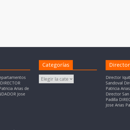
Categorías
Directo
Categorías
departamentos
Director Iqui
o DIRECTOR
Sandoval Dir
atricia Arias de
Patricia Ari
FUNDADOR Jose
Director San 
Padilla DI
Jose Arias Pa