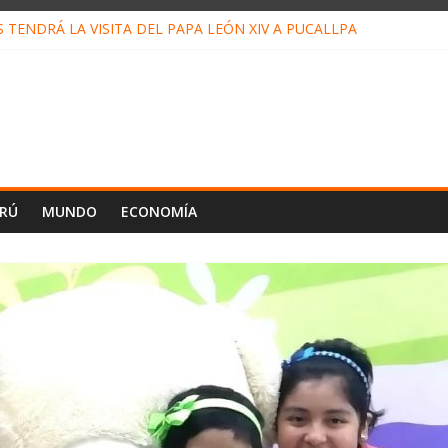
TENDRÁ LA VISITA DEL PAPA LEÓN XIV A PUCALLPA
 CONCURSO DE MICRORELATOS BIBLIOTECUENTO 2026
 NUEVA DIRECTIVA SUDUNU
MPACTO DE ECONOMÍAS ILEGALES CONTRA PPII DE UCAYALI
DE PETRÓLEO EN PERÚ SUPERÓ LOS 36 MIL BARRILES/DÍA EN JU
ERÚ
MUNDO
ECONOMÍA