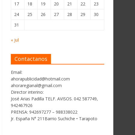
17
18
19
20
21
22
23
24
25
26
27
28
29
30
31
« Jul
Contactanos
Email:
ahorapublicidad@hotmail.com
ahoraregianal@gmail.com
Director interino:
José Arias Padilla TELF. AVISOS. 042 587749,
942467926
PRENSA: 942697277 – 988338022
Jr. España N° 211Barrio Suchiche • Tarapoto