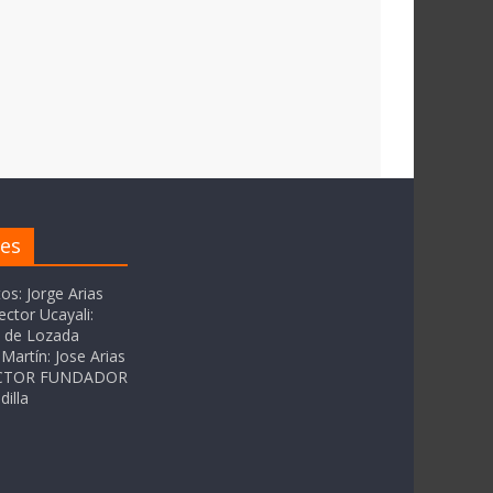
res
tos: Jorge Arias
ector Ucayali:
as de Lozada
Martín: Jose Arias
RECTOR FUNDADOR
dilla