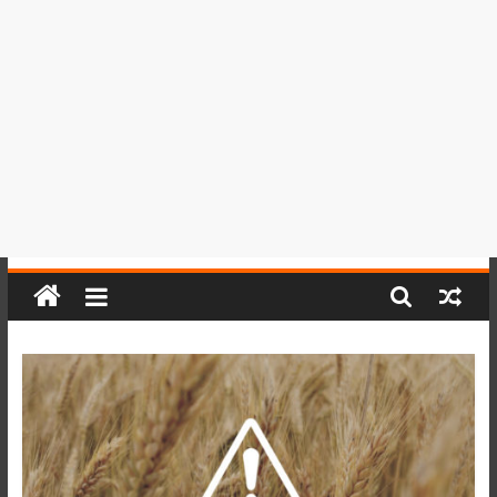
del
Perú,
Mundo
,
Ucayali,
San
Martín
y
Loreto