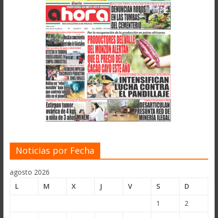
Noticias por Fecha
agosto 2026
L
M
X
J
V
S
D
1
2