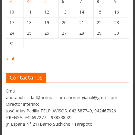
3
4
5
6
7
8
9
10
11
12
13
14
15
16
17
18
19
20
21
22
23
24
25
26
27
28
29
30
31
« Jul
Contactanos
Email:
ahorapublicidad@hotmail.com ahoraregianal@gmail.com
Director interino:
José Arias Padilla TELF. AVISOS. 042 587749, 942467926
PRENSA: 942697277 – 988338022
Jr. España N° 211Barrio Suchiche • Tarapoto