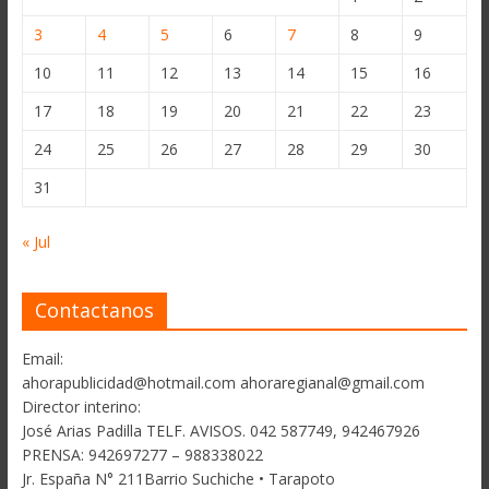
3
4
5
6
7
8
9
10
11
12
13
14
15
16
17
18
19
20
21
22
23
24
25
26
27
28
29
30
31
« Jul
Contactanos
Email:
ahorapublicidad@hotmail.com ahoraregianal@gmail.com
Director interino:
José Arias Padilla TELF. AVISOS. 042 587749, 942467926
PRENSA: 942697277 – 988338022
Jr. España N° 211Barrio Suchiche • Tarapoto