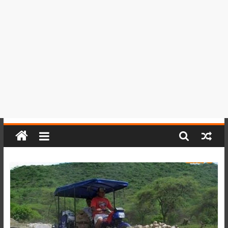
del
Perú,
Mundo
,
Ucayali,
San
Martín
y
Loreto