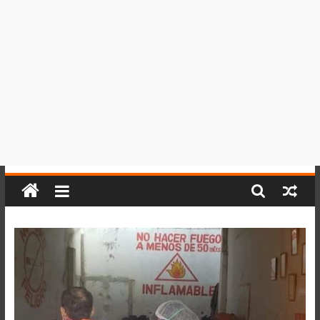
del
Perú,
Mundo
,
Ucayali,
San
Martín
y
Loreto