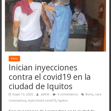
Perú
Inician inyecciones
contra el covid19 en la
ciudad de Iquitos
,
mayo 13, 2020
admin
0 comentarios
Bono
cura
,
,
covonavirus
inyecciones covid19
Iquitos