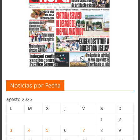
Noticias por Fecha
agosto 2026
L
M
X
J
V
S
D
1
2
3
4
5
6
7
8
9