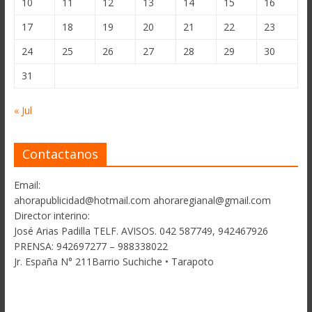
10
11
12
13
14
15
16
17
18
19
20
21
22
23
24
25
26
27
28
29
30
31
« Jul
Contactanos
Email:
ahorapublicidad@hotmail.com ahoraregianal@gmail.com
Director interino:
José Arias Padilla TELF. AVISOS. 042 587749, 942467926
PRENSA: 942697277 – 988338022
Jr. España N° 211Barrio Suchiche • Tarapoto