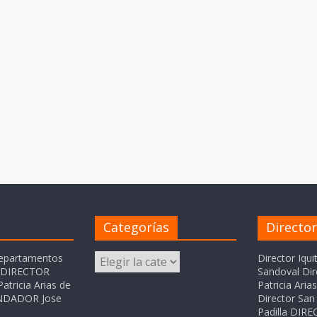
Categorías
Directo
Categorías
departamentos
Director Iqui
o DIRECTOR
Sandoval Dir
atricia Arias de
Patricia Ari
FUNDADOR Jose
Director San 
Padilla DI