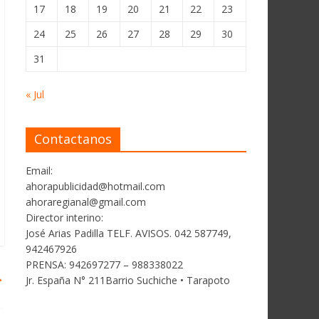
17
18
19
20
21
22
23
24
25
26
27
28
29
30
31
« Jul
Contactanos
Email:
ahorapublicidad@hotmail.com
ahoraregianal@gmail.com
Director interino:
José Arias Padilla TELF. AVISOS. 042 587749,
942467926
PRENSA: 942697277 – 988338022
→
Jr. España N° 211Barrio Suchiche • Tarapoto