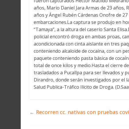
fueron capturados Héctor Matildo Medrano E
años, Mario Daniel Jara Armas de 23 años, R
años y Ángel Rubén Cárdenas Onofre de 27 a
embarcaciones.La captura se produjo en ho
“Tamaya”, a la altura del caserío Santa Elisa
policial encontró droga en ambas proas, cam
acondicionada con cinta aislante en tres pa
conteniendo alcaloide de cocaína, con un pe
paquete conteniendo pasta básica de cocaína
total de once kilos y medio.Hasta el cierre d
trasladados a Pucallpa para ser llevados y p
Dirandro, donde serán investigados por el la
Salud Publica-Tráfico Ilícito de Droga. (D.Sa
←
Recorren cc. nativas con pruebas cov