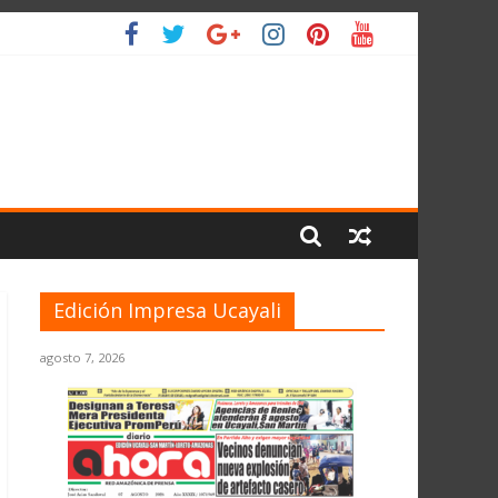
IO
Edición Impresa Ucayali
agosto 7, 2026