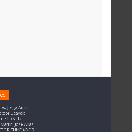
res
tos: Jorge Arias
ector Ucayali:
as de Lozada
Martín: Jose Arias
RECTOR FUNDADOR