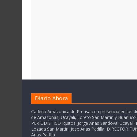
Diario Ahora
Cadena Amázonica de Prensa con presencia en los 
de Amazonas, Ucayali, Loreto San Martín y Huanuc
PERIODÍSTICO Iquitos: Jorge Arias Sandoval Ucayali: P
Lozada San Martín: Jose Arias Padilla DIRECTOR 
Arias Padilla