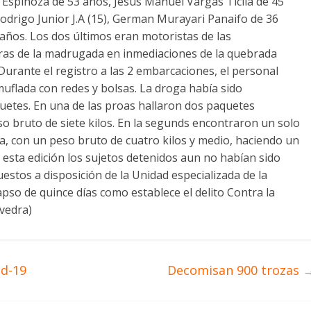
spinoza de 53 años, Jesús Manuel Vargas Ticlla de 45
odrigo Junior J.A (15), German Murayari Panaifo de 36
ños. Los dos últimos eran motoristas de las
ras de la madrugada en inmediaciones de la quebrada
.Durante el registro a las 2 embarcaciones, el personal
uflada con redes y bolsas. La droga había sido
quetes. En una de las proas hallaron dos paquetes
so bruto de siete kilos. En la segunds encontraron un solo
, con un peso bruto de cuatro kilos y medio, haciendo un
e esta edición los sujetos detenidos aun no habían sido
uestos a disposición de la Unidad especializada de la
pso de quince días como establece el delito Contra la
avedra)
id-19
Decomisan 900 trozas