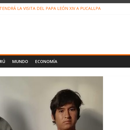
ENDRÁ LA VISITA DEL PAPA LEÓN XIV A PUCALLPA
CONCURSO DE MICRORELATOS BIBLIOTECUENTO 2026
NUEVA DIRECTIVA SUDUNU
PACTO DE ECONOMÍAS ILEGALES CONTRA PPII DE UCAYALI
E PETRÓLEO EN PERÚ SUPERÓ LOS 36 MIL BARRILES/DÍA EN JUL
ERÚ
MUNDO
ECONOMÍA