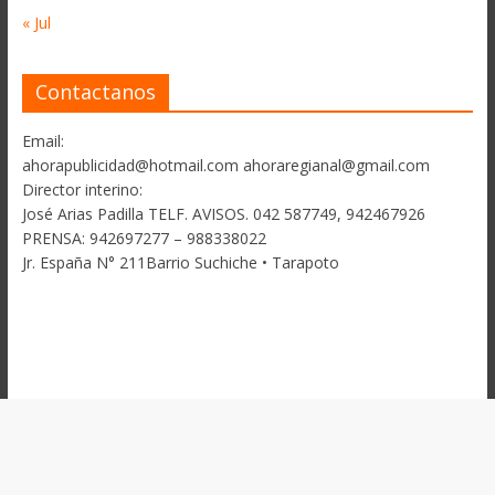
« Jul
Contactanos
Email:
ahorapublicidad@hotmail.com ahoraregianal@gmail.com
Director interino:
José Arias Padilla TELF. AVISOS. 042 587749, 942467926
PRENSA: 942697277 – 988338022
Jr. España N° 211Barrio Suchiche • Tarapoto