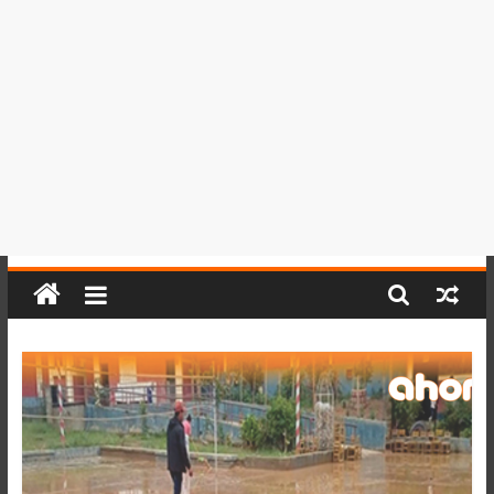
del
Perú,
Mundo
,
Ucayali,
San
Martín
y
Loreto