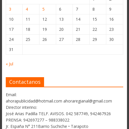
3
4
5
6
7
8
9
10
11
12
13
14
15
16
17
18
19
20
21
22
23
24
25
26
27
28
29
30
31
« Jul
Contactanos
Email:
ahorapublicidad@hotmail.com ahoraregianal@gmail.com
Director interino:
José Arias Padilla TELF. AVISOS. 042 587749, 942467926
PRENSA: 942697277 – 988338022
Jr. España N° 211Barrio Suchiche • Tarapoto