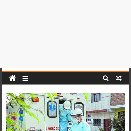
del
Perú,
Mundo
,
Ucayali,
San
Martín
y
Loreto