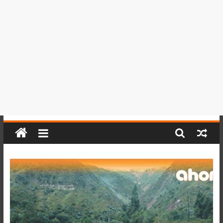
del
Perú,
Mundo
,
Ucayali,
San
Martín
y
Loreto