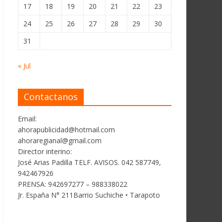
17
18
19
20
21
22
23
24
25
26
27
28
29
30
31
« Jul
Contactanos
Email:
ahorapublicidad@hotmail.com
ahoraregianal@gmail.com
Director interino:
José Arias Padilla TELF. AVISOS. 042 587749,
942467926
PRENSA: 942697277 – 988338022
Jr. España N° 211Barrio Suchiche • Tarapoto