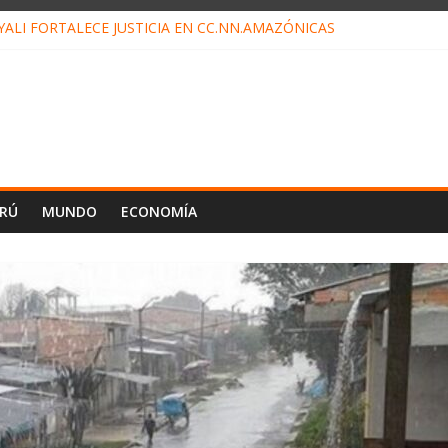
ALI FORTALECE JUSTICIA EN CC.NN.AMAZÓNICAS
LOJ INVISIBLE” BAJO TIERRA QUE CONTROLA TODA LA VIDA EN E
ALIAGA NO EXPLICA RENUNCIA DE LUIS RUBIO
ES EL ÚLTIMO DÍA PARA PAGOS DE RECIBOS
TAHUANIA IRREGULARIDADES EN COMPRA COMBUSTIBLE
ERÚ
MUNDO
ECONOMÍA