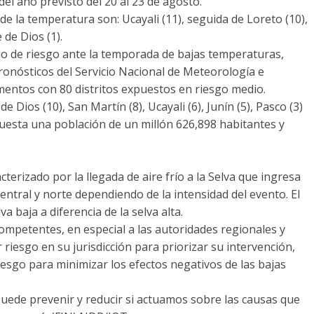
del año previsto del 20 al 23 de agosto.
de la temperatura son: Ucayali (11), seguida de Loreto (10),
de Dios (1).
o de riesgo ante la temporada de bajas temperaturas,
pronósticos del Servicio Nacional de Meteorología e
mentos con 80 distritos expuestos en riesgo medio.
 Dios (10), San Martín (8), Ucayali (6), Junín (5), Pasco (3)
xpuesta una población de un millón 626,898 habitantes y
terizado por la llegada de aire frío a la Selva que ingresa
 central y norte dependiendo de la intensidad del evento. El
 baja a diferencia de la selva alta.
ompetentes, en especial a las autoridades regionales y
 riesgo en su jurisdicción para priorizar su intervención,
iesgo para minimizar los efectos negativos de las bajas
puede prevenir y reducir si actuamos sobre las causas que