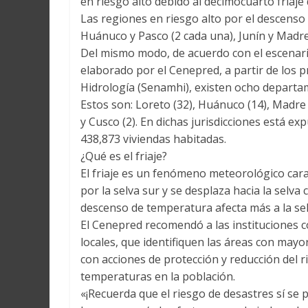
en riesgo alto debido al decimocuarto friaje 
Las regiones en riesgo alto por el descenso 
Huánuco y Pasco (2 cada una), Junín y Madre 
Del mismo modo, de acuerdo con el escenari
elaborado por el Cenepred, a partir de los 
Hidrología (Senamhi), existen ocho departa
Estos son: Loreto (32), Huánuco (14), Madre de
y Cusco (2). En dichas jurisdicciones está e
438,873 viviendas habitadas.
¿Qué es el friaje?
El friaje es un fenómeno meteorológico carac
por la selva sur y se desplaza hacia la selva
descenso de temperatura afecta más a la selva
El Cenepred recomendó a las instituciones c
locales, que identifiquen las áreas con mayor
con acciones de protección y reducción del r
temperaturas en la población.
«¡Recuerda que el riesgo de desastres sí se 