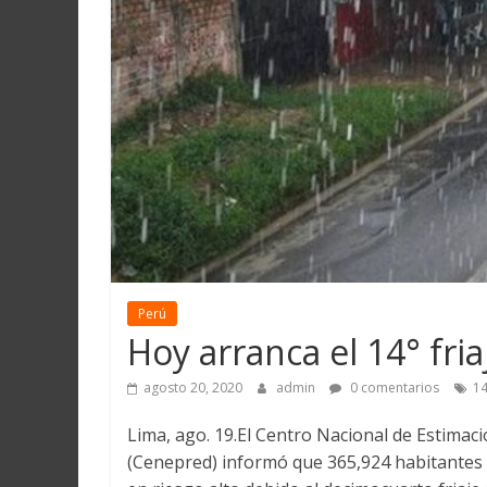
Martín
y
Loreto
Perú
Hoy arranca el 14° fri
agosto 20, 2020
admin
0 comentarios
14
Lima, ago. 19.El Centro Nacional de Estimac
(Cenepred) informó que 365,924 habitantes 