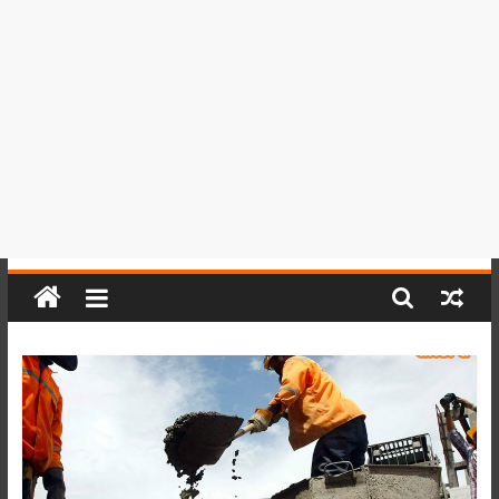
del
Perú,
Mundo
,
Ucayali,
San
Martín
y
Loreto