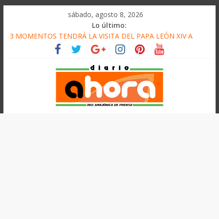
олимп казино
Saltar
sábado, agosto 8, 2026
al
Lo último:
contenido
3 MOMENTOS TENDRÁ LA VISITA DEL PAPA LEÓN XIV A
PUCALLPA
CONVOCAN A CONCURSO DE MICRORELATOS
BIBLIOTECUENTO 2026
ELEGIRÁN LA NUEVA DIRECTIVA SUDUNU
DENUNCIAN IMPACTO DE ECONOMÍAS ILEGALES CONTRA
PPII DE UCAYALI
Diario
PRODUCCIÓN DE PETRÓLEO EN PERÚ SUPERÓ LOS 36 MIL
BARRILES/DÍA EN JULIO
Ahora
Cadena
Amazónica
de
Prensa
Noticias