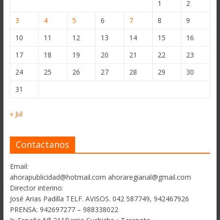
1
2
3
4
5
6
7
8
9
10
11
12
13
14
15
16
17
18
19
20
21
22
23
24
25
26
27
28
29
30
31
« Jul
Contactanos
Email:
ahorapublicidad@hotmail.com ahoraregianal@gmail.com
Director interino:
José Arias Padilla TELF. AVISOS. 042 587749, 942467926
PRENSA: 942697277 – 988338022