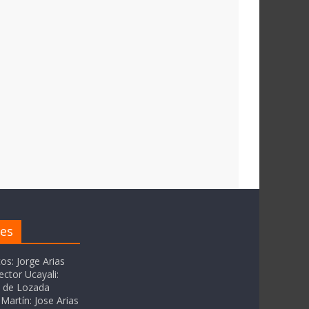
res
tos: Jorge Arias
ector Ucayali:
as de Lozada
Martín: Jose Arias