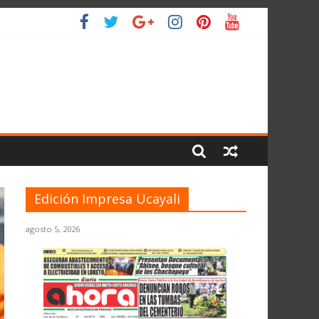
ANTE EL JNE
L PLANETA
Edición Impresa Ucayali
agosto 5, 2026