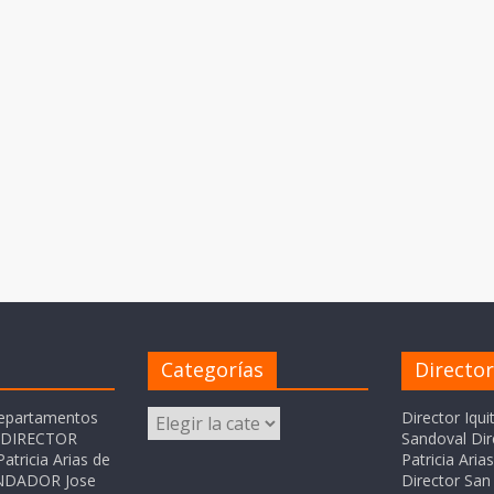
Categorías
Directo
Categorías
departamentos
Director Iqui
o DIRECTOR
Sandoval Dir
atricia Arias de
Patricia Ari
FUNDADOR Jose
Director San 