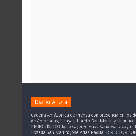
Diario Ahora
Cadena Amázonica de Prensa con presencia en los 
de Amazonas, Ucayali, Loreto San Martín y Huanuc
PERIODÍSTICO Iquitos: Jorge Arias Sandoval Ucayali: P
Lozada San Martín: Jose Arias Padilla DIRECTOR 