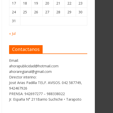
17
18
19
20
21
22
23
24
25
26
27
28
29
30
31
« Jul
Contactanos
Email:
ahorapublicidad@hotmail.com
ahoraregianal@gmail.com
Director interino:
José Arias Padilla TELF. AVISOS. 042 587749,
942467926
PRENSA: 942697277 – 988338022
Jr. España N° 211Barrio Suchiche • Tarapoto