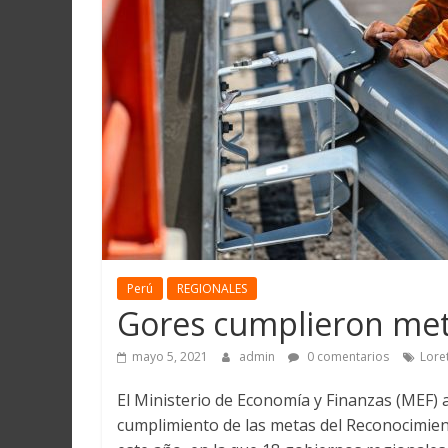
Martín
y
Loreto
Perú
REGIONALES
Gores cumplieron meta
mayo 5, 2021
admin
0 comentarios
Loret
El Ministerio de Economía y Finanzas (MEF) 
cumplimiento de las metas del Reconocimient