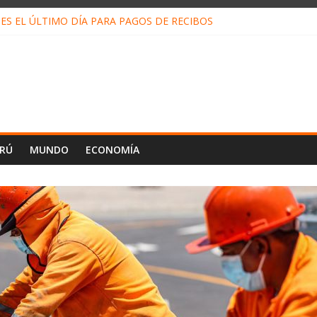
ES EL ÚLTIMO DÍA PARA PAGOS DE RECIBOS
o Escobar del Águila: LO QUE DICE LA HOJA DE VIDA PRESENTADA 
N EN EL TRABAJO: CINCO TÉCNICAS PARA POTENCIARLA
LOJ INVISIBLE” BAJO TIERRA QUE CONTROLA TODA LA VIDA EN E
ALIAGA NO EXPLICA RENUNCIA DE LUIS RUBIO
ERÚ
MUNDO
ECONOMÍA