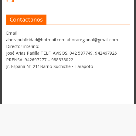
« Jul
Contactanos
Email:
ahorapublicidad@hotmail.com ahoraregianal@gmail.com
Director interino:
José Arias Padilla TELF. AVISOS. 042 587749, 942467926
PRENSA: 942697277 – 988338022
Jr. España N° 211Barrio Suchiche • Tarapoto