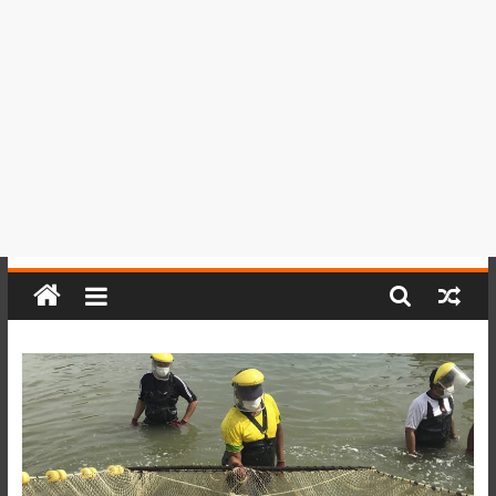
del
Perú,
Mundo
,
Ucayali,
San
Martín
y
Loreto