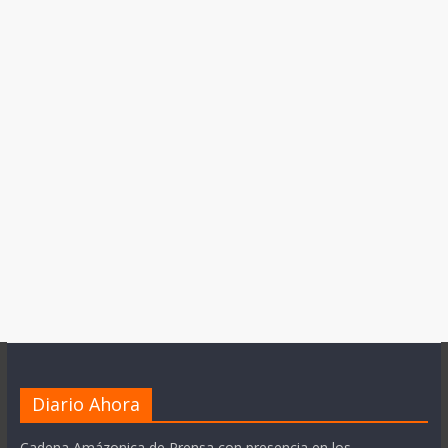
Diario Ahora
Cadena Amázonica de Prensa con presencia en los